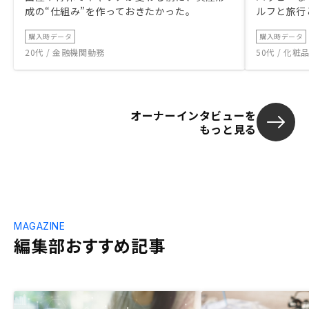
成の“仕組み”を作っておきたかった。
ルフと旅行
購入時データ
購入時データ
20代 / 金融機関勤務
50代 / 化
オーナーインタビューを
もっと見る
MAGAZINE
編集部おすすめ記事