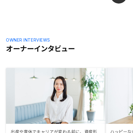
OWNER INTERVIEWS
オーナーインタビュー
出産や育休でキャリアが変わる前に、資産形
ハッピーな