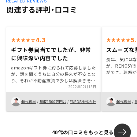
RELATED REVIEWS
関連する評判・口コミ
4.3
5
ギフト券目当てでしたが、非常
スムーズな
に興味深い内容でした
長年、気には
が、RENOS
amazonギフト券に釣られて応募しました
ができ、理解が
が、話を聞くうちに自分の将来が不安とな
見ると、リス
り、それが不動産投資で少しは解決きそう
税金対策、年
なことがわかったため、今回不動産投資を
2022年02月13日
かと思います。
はじめた。営業の説明も分かりやすく、こ
トも充実して
ちらの不手際にも非常に丁寧に対応いただ
40代後半
/
年収1500万円台
/
ENEOS株式会社
40代後半
/
みました。
きました。
40代の口コミをもっと見る