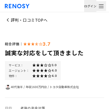
ログイン
評判・口コミTOPへ
3.7
総合評価：
誠実な対応をして頂きました
サービス：
3.0
エージェント：
4.0
物件：
4.0
40代後半
/
年収1600万円台
/
トヨタ自動車株式会社
目的
老後の年金対策