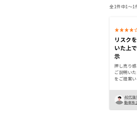
全1件中1〜
リスク
いた上
示
押し売り感
ご説明いた
をご提案い
担当者は知
運用経験有
40代後
打ち合わせ
動車株
深まり、R
と決断しま
いので、成
せんが、ア
そうなので
ャンペーン