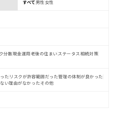
すべて
男性
女性
ク分散
現金運用
老後の住まい
ステータス
相続対策
だった
リスクが許容範囲だった
管理の体制が良かった
らない理由がなかった
その他