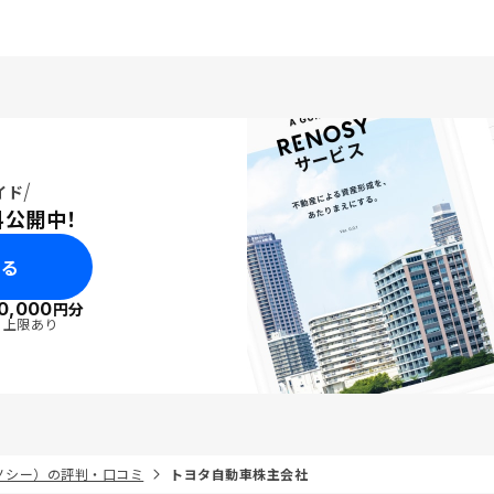
有難く活用しています。
イド
料公開中！
みる
0,000
円分
・上限あり
リノシー）の評判・口コミ
トヨタ自動車株主会社