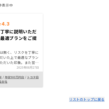
1件表示中
4.3
を丁寧に説明いただ
で最適プランをご提
は無く、リスクを丁寧に
だいた上で最適なプラン
ただいた印象。また営業
識が高く、不動産投資の
2025年08月27日
りとのことで、２～３回
半
/
年収900万円台
/
トヨタ自
を繰り返す中で信憑性が
主会社
ENOSYさんで購入すべき
した。まだ運用していな
績はどうなるか分かりま
フターケアも充実してい
リストのトップに戻る
、安心感もあります。キ
の特典もちゃんといただ