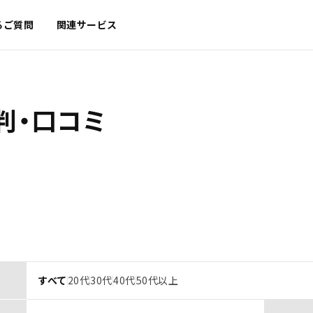
るご質問
関連サービス
判・口コミ
すべて
20代
30代
40代
50代以上