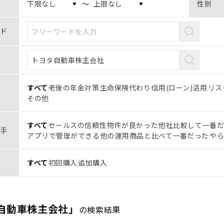
〜
性別
ド
すべて
老後の年金対策
生命保険代わり
信用(ローン)活用
リス
その他
すべて
セールスの信頼性
物件が良かった
他社比較して一番
手
アプリで管理ができる
他の運用商品と比べて一番だった
や
すべて
初回購入
追加購入
自動車株主会社」
の検索結果