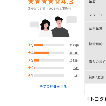
4.3
年収
回答数7087件（2026年08月現在）
フリーワー
勤務企業
投資目的
5
2175件
4
3634件
3
1192件
購入の決め
2
85件
1
1件
初回/追加
全ての評価を見る
「トヨタ