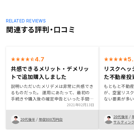
RELATED REVIEWS
関連する評判・口コミ
4.7
5
共感できるメリット・デメリッ
リスクヘッ
トで追加購入しました
た不動産投
説明いただいたメリデメは非常に共感でき
もともと不動
るものだった。 運用にあたって、最初の
が、空室リス
手続きや購入後の確定申告といった手間が
ない要素が多
不安。購入にあたっての諸手続きに要する
2021年02月13日
た。RENOS
手間や時間を事前にご説明いただきたかっ
リスクなど、
20代後半
/
た。
本業に打ち込
20代後半
/
年収800万円台
サルティン