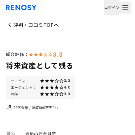
ログイン
評判・口コミTOPへ
3.3
総合評価：
将来資産として残る
サービス：
3.0
エージェント：
4.0
物件：
3.0
20代後半
/
年収600万円台
/
目的
老後の年金対策