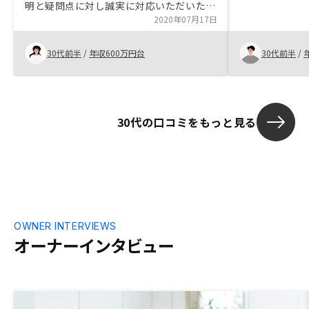
明と疑問点に対し誠実に対応いただいたお
変お勧めでき
かげで前向きに検討することができ、購入
2020年07月17日
に至りました。 エージェント自身が物件
を購入していることから安心感も持てまし
30代前半
/
年収600万円台
30代前半
/
た。書類が非常に多く記入に苦労したた
め、枚数を減らす、電子化する、などして
いただきたいです。
30代の口コミをもっと見る
OWNER INTERVIEWS
オーナーインタビュー