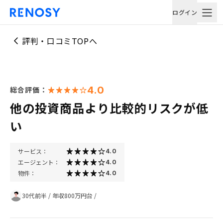
ログイン
評判・口コミTOPへ
4.0
総合評価：
他の投資商品より比較的リスクが低
い
サービス：
4.0
エージェント：
4.0
物件：
4.0
30代前半
/
年収800万円台
/