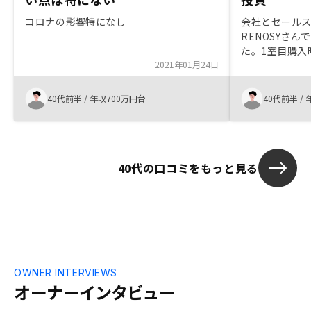
コロナの影響特になし
会社とセール
RENOSYさ
た。1室目購入
2021年01月24日
デメリットを
対するネガテ
した。こちら
40代前半
/
年収700万円台
40代前半
/
してくれまし
40代の口コミをもっと見る
OWNER INTERVIEWS
オーナーインタビュー