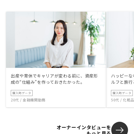
出産や育休でキャリアが変わる前に、資産形
ハッピーな
成の“仕組み”を作っておきたかった。
ルフと旅行
購入時データ
購入時データ
20代 / 金融機関勤務
50代 / 化
オーナーインタビューを
もっと見る