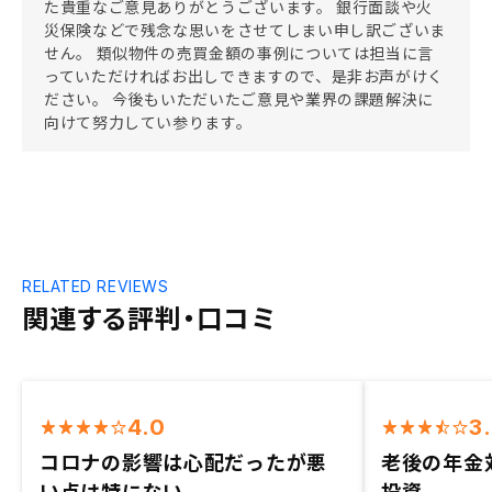
た貴重なご意見ありがとうございます。 銀行面談や火
災保険などで残念な思いをさせてしまい申し訳ございま
せん。 類似物件の売買金額の事例については担当に言
っていただければお出しできますので、是非お声がけく
ださい。 今後もいただいたご意見や業界の課題解決に
向けて努力してい参ります。
RELATED REVIEWS
関連する評判・口コミ
4.0
3
コロナの影響は心配だったが悪
老後の年金
い点は特にない
投資