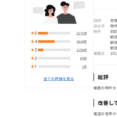
目的
老後
決め手
物
物件
初
5
2171件
駅徒
4
3634件
駅徒
駅徒
3
1190件
掲載日
20
2
85件
1
1件
総評
全ての評価を見る
複数の物件を
改善し
電話の音声が