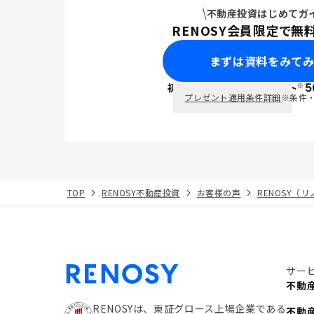
不動産投資はじめてガ
RENOSY会員限定で無
まずは資料をみて
※
初回面談で
ポイント
5
PayPay
プレゼント適用条件詳細
※条件
TOP
RENOSY不動産投資
お客様の声
RENOSY（
サー
不動
RENOSYは、東証グロース上場企業である
不動