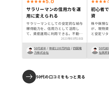
5.0
サラリーマンの信用力を運
初心者
用に変えられる
資
サラリーマンとしての安定的な給与
株や保険な
稼得能力を、信用力として活用し
が、現物資
て、資産運用に利用できる。不動産
と安定リタ
は自分名義となり、リノシーの信用
2023年03月18日
資を始めた
力とも切り離される。不動産は選定
RENOS
50代前半
/
年収1100万円台
/
四国電
50代前
や手続きがややこしくて取り組みに
者には向い
力株式会社
社筑邦
くかったが、全てリノシーがやって
え、担当者
くれるので大変楽で、ほぼ金融商品
応もあり、
である。若い人ほど効果が大きいの
で、自分がもっと若いときにこのよ
うなサービスがあれば良かったと思
50代の口コミをもっと見る
う。リノシーは売り手であるのでコ
ンフリクトはあるため、価格が適正
なのかはよく分からない。