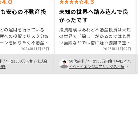
4.0
4.3
でも安心の不動産投
未知の世界へ踏み込んで良
かったです
どの運用を行っている
投資経験はあれど不動産投資は未知
産への投資でリスク分散
の世界で「騙し」があるのではと思
ーンを図りたく不動産投
い面談などでは常に疑う姿勢で望ん
いと考えていました。
2024年11月16日
でいたが、営業担当者の誠実な対応
2025年11月02日
Yは管理面の手軽さなど初心
と全ての疑問に答えてくれた姿勢に
半
/
年収1000万円台
/
株式会
50代前半
/
年収900万円台
/
中日本ハ
ていると思ったのに加
心が動いた。家族へ残す資産として
銀行
イウェイエンジニアリング名古屋株
の丁寧で安心感のある対
最適な物が用意できたと思います。
式会社
購入を決めました。
自分ではまずは1部屋と考えてい
て、営業さんのニアンスから2部屋
くらいは紹介されるかなと想定して
いましたが、実際には3部屋でし
た。住民票や印鑑証明を2部屋分は
用意していたのですが、1部屋分を
急遽追加する事となり様々な予定が
狂いました。単身赴任中で地元に滞
在できない自分ならではかもしれま
せんが、営業さんの腹積りが決まっ