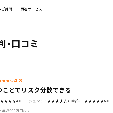
るご質問
関連サービス
判・口コミ
4.3
つことでリスク分散できる
エージェント：
物件：
4.0
4.0
5.0
/
年収900万円台
/