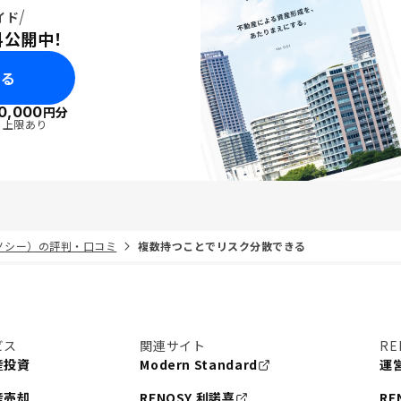
イド
料公開中！
みる
0,000
円分
・上限あり
リノシー）の評判・口コミ
複数持つことでリスク分散できる
ビス
関連サイト
RE
産投資
Modern Standard
運
産売却
RENOSY 利諾喜
RE