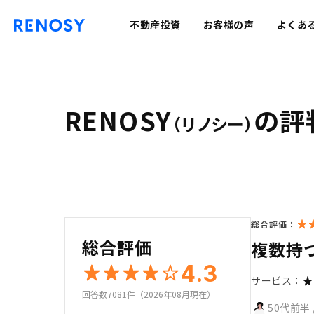
不動産投資
お客様の声
よくあ
RENOSY
の評
（リノシー）
総合評価：
総合評価
複数持
4.3
サービス：
回答数7081件（2026年08月現在）
50代前半