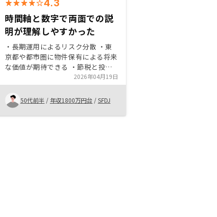
4.3
時間軸と数字で両面での説
明が理解しやすかった
・長期運用によるリスク分散 ・東
京都や都市圏に物件保有による将来
な価値が期待できる ・節税と投資
両面での投資リターンが期待できる
2026年04月19日
・従来の不動産投資とは異なる投資
体系 ・充実したプラン（おまかせ
50代前半
/
年収1800万円台
/
SFDJ
コースなど丸投げで管理を頼める）