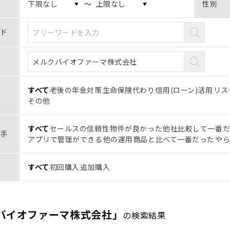
〜
性別
ド
すべて
老後の年金対策
生命保険代わり
信用(ローン)活用
リス
その他
すべて
セールスの信頼性
物件が良かった
他社比較して一番
手
アプリで管理ができる
他の運用商品と比べて一番だった
や
すべて
初回購入
追加購入
バイオファーマ株式会社」
の検索結果