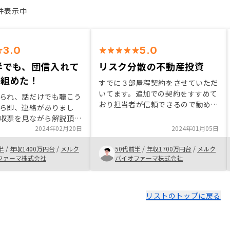
3件表示中
3.0
5.0
半でも、団信入れて
リスク分散の不動産投資
が組めた！
すでに３部屋程契約をさせていただ
いてます。追加での契約をすすめて
られ、話だけでも聴こう
おり担当者が信頼できるので勧めら
ら即、連絡がありまし
れた物件を契約しました。東京、神
収票を見ながら解説頂
奈川と契約をしたのでリスク分散の
金を払っている事に気づ
2024年02月20日
2024年01月05日
ため大阪にも買い求めることにしま
た。節税できる仕組みを
した。ちょうど良い物件を紹介して
半
/
年収1400万円台
/
メルク
50代前半
/
年収1700万円台
/
メルク
だき、資産作りにもな
もらったので即契約しました。不動
ファーマ株式会社
バイオファーマ株式会社
と思い、すぐに契約しま
産も同じ地域に買い求めるのも一つ
と早く始めるべきだった
だと思いますが他地域にもつのも一
す。
つだと思います。
リストのトップに戻る