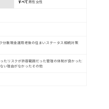
すべて
男性
女性
ク分散
現金運用
老後の住まい
ステータス
相続対策
だった
リスクが許容範囲だった
管理の体制が良かった
らない理由がなかった
その他