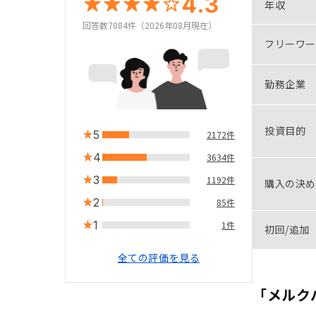
4.3
年収
回答数7084件（2026年08月現在）
フリーワー
勤務企業
投資目的
5
2172件
4
3634件
3
1192件
購入の決め
2
85件
1
1件
初回/追加
全ての評価を見る
「メルク