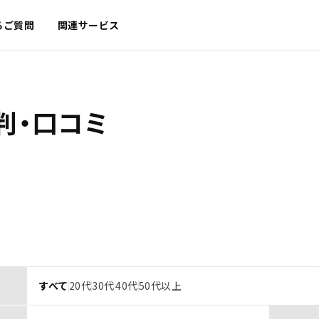
るご質問
関連サービス
判・口コミ
すべて
20代
30代
40代
50代以上