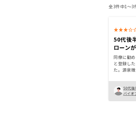
全3件中1〜
50代後
ローン
同僚に勧め
と登録した
た。源泉徴
き、沢山税
かされまし
50代後
教えていた
バイオ
る。これは
した。もっ
と思ってま