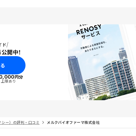
イド
料公開中！
みる
0,000
円分
・上限あり
リノシー）の評判・口コミ
メルクバイオファーマ株式会社