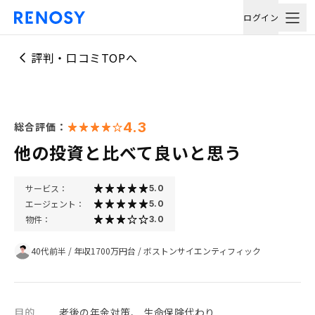
ログイン
評判・口コミTOPへ
4.3
総合評価：
他の投資と比べて良いと思う
サービス：
5.0
エージェント：
5.0
物件：
3.0
40代前半
/
年収1700万円台
/
ボストンサイエンティフィック
目的
老後の年金対策、 生命保険代わり