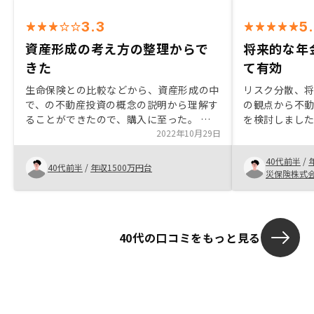
3.3
5
資産形成の考え方の整理からで
将来的な年
きた
て有効
生命保険との比較などから、資産形成の中
リスク分散、
で、の不動産投資の概念の説明から理解す
の観点から不
ることができたので、購入に至った。 他
を検討しまし
の投資商品と比べ、値下がりの可能性があ
2022年10月29日
は最初のアプ
る程度、想定できる範囲がある点は、不動
に対応いただ
40代前半
/
産投資の良い点だと思う。
結することが
40代前半
/
年収1500万円台
災保険株式
40代の口コミをもっと見る