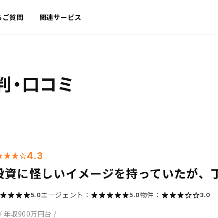
るご質問
関連サービス
判・口コミ
4.3
投資に怪しいイメージを持っていたが、
エージェント：
物件：
5.0
5.0
3.0
/
年収900万円台
/