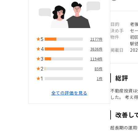
目的
老
決め手
セ
物件
初
5
2177件
駅徒
4
3636件
掲載日
20
3
1194件
2
85件
総評
1
1件
不動産投資は
全ての評価を見る
した。 考え
改善し
超長期の運用