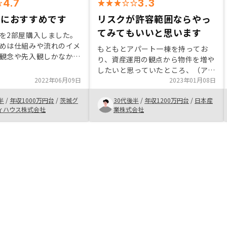
4.7
3.3
成におすすめです
リスクが許容範囲ならやっ
てみてもいいと思います
を2部屋購入しました。
めは仕組みや流れのイメ
もともとアパート一棟を持ってお
観念や先入観しかなかっ
り、資産運用の観点から物件を増や
でしたが、説明を受けて
したいと思っていたところ、（アパ
きて安心して購入できま
2022年06月09日
ートを購入する前にRENOSYで区分
2023年01月08日
貸経営は他者の資本を活
を検討していたこともあったことか
の資産を形成できる仕組
半
/
年収1000万円台
/
茨城グ
30代後半
/
年収1200万円台
/
日本産
ら）RENOSYの営業よりお電話をい
感じました。 多少のリ
ィハウス株式会社
業株式会社
ただいたことがきっかけ。物件に関
なリターンやメリットが
してはやや築古であるものの、リス
のでおすすめです。
クが許容範囲であったこと、さらに
融資が引けるとのことで購入を決断
購入価格からするともっと慎重に判
断したいところではありますが、不
動産業界の慣習的なところかもしれ
ませんが、決断を急がせるような姿
勢が多く、短期決戦に持ち込もうと
する印象を受けました。本来は継続
しておすすめの物件を紹介していた