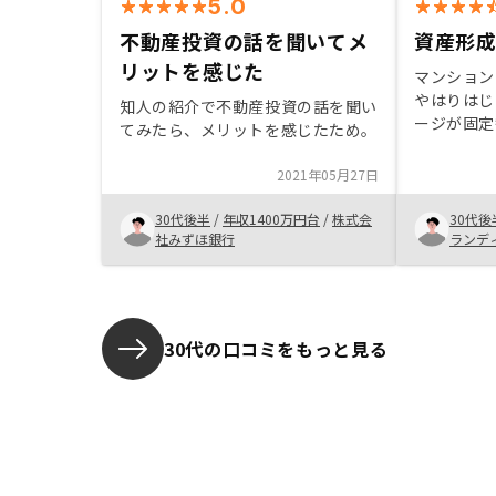
5.0
不動産投資の話を聞いてメ
資産形
リットを感じた
マンション
やはりはじ
知人の紹介で不動産投資の話を聞い
ージが固定
てみたら、メリットを感じたため。
たので不安
良く理解で
2021年05月27日
した。 賃
用して自身
30代後半
/
年収1400万円台
/
株式会
30代後
みに魅力を
社みずほ銀行
ランデ
スクで大き
期待できる
30代の口コミをもっと見る