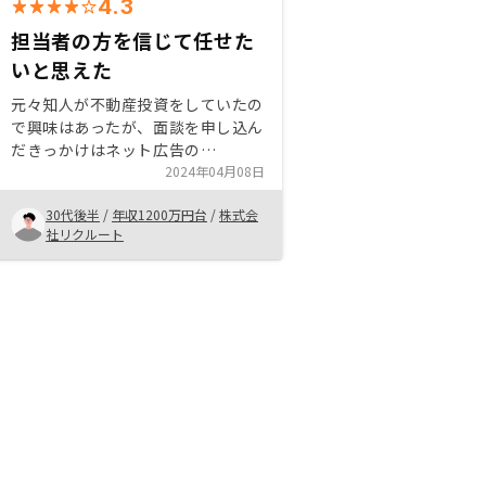
4.3
担当者の方を信じて任せた
いと思えた
元々知人が不動産投資をしていたの
で興味はあったが、面談を申し込ん
だきっかけはネット広告の
Amazonギフト券でした。購入を
2024年04月08日
決めたのは担当者の方がメリットデ
30代後半
/
年収1200万円台
/
株式会
メリットから、節税などの細かい質
社リクルート
問まで、何でも丁寧に教えて下さっ
た事と、ご自身もRenosyで複数不
動産投資されており、安心感を持て
たから。不動産価格が適正なのかは
最後まで分からず。市場価格に比べ
て割高なのか割安なのか、仮に割高
だったとしても何が優れていてオー
ナーメリットになるのか。この辺が
ブラックボックスなので、明らかに
なるとより安心できます。