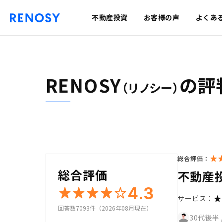
不動産投資
お客様の声
よくあ
RENOSY
の評
（リノシー）
総合評価：
総合評価
不動産
4.3
サービス：
回答数7093件（2026年08月現在）
30代後半