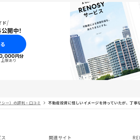
イド
料公開中！
みる
0,000
円分
・上限あり
リノシー）の評判・口コミ
不動産投資に怪しいイメージを持っていたが、丁寧
ビス
関連サイト
RE