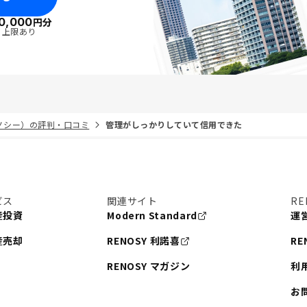
0,000
円分
・上限あり
リノシー）の評判・口コミ
管理がしっかりしていて信用できた
ビス
関連サイト
RE
産投資
Modern Standard
運
産売却
RENOSY 利諾喜
RE
RENOSY マガジン
利
お