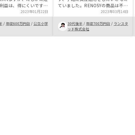
利益は、得にくいです。
ていました。RENOSYの商品は不動
期的にみると、合理的な
2023年01月22日
産の質が良いだけでなく、オーナー
2023年03月14日
います。投資は、自己責
として運用する業務が少ないPlan
半
/
年収600万円台
/
公立小学
30代後半
/
年収700万円台
/
ランスタ
とは、間違いありませ
もあり、時間をかけず資産運用をし
ッド株式会社
、デメリットも含めて担
たい私にとって大変魅力的でした。
して納得してから始める
物件選択に関しては、シュミレーシ
います。ただ、この不動
ョンもわかりやすく、性善説だけで
メリットの方がデメリッ
はないシュミレーションもあり良か
上回ると思います。
ったです。また担当営業の方の知識
が豊富で投資や資産運用のリスクも
理解することができました。