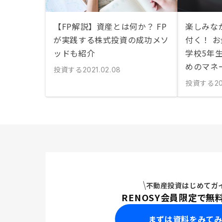
【FP解説】資産とは何か？ FP
楽しみな
が実践する株式投資の成功メソ
付く！ 
ッドも紹介
学校5年
めのマネ
投資する
2021.02.08
投資する
20
不動産投資はじめてガ
RENOSY会員限定で無
まずは資料をみて