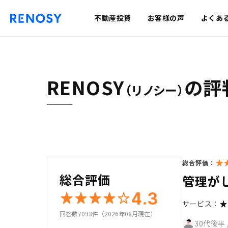
不動産投資
お客様の声
よくあ
RENOSY
の評
（リノシー）
総合評価：
総合評価
管理が
4.3
サービス：
回答数7093件（2026年08月現在）
30代後半