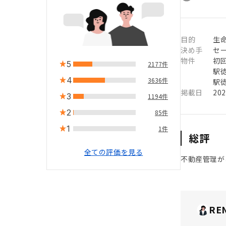
目的
生命
決め手
セ
物件
初
5
2177件
駅徒
4
3636件
駅徒
掲載日
20
3
1194件
2
85件
1
1件
総評
全ての評価を見る
不動産管理が
RE