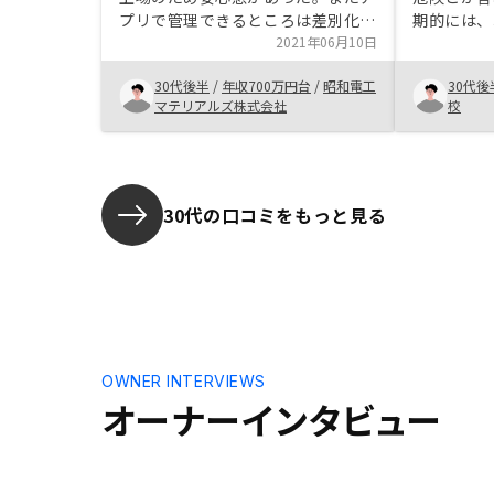
プリで管理できるところは差別化ぎ
期的には、
図れていると思う。アフターフォロ
2021年06月10日
しかし、長
ーを向上する(具体対応項目を明確
投資だと思
30代後半
/
年収700万円台
/
昭和電工
30代後
にするべき)
任であるこ
マテリアルズ株式会社
校
ん。自分で
当者に質問
べきだと思
産投資は、
トを遥かに
30代の口コミをもっと見る
OWNER INTERVIEWS
オーナーインタビュー