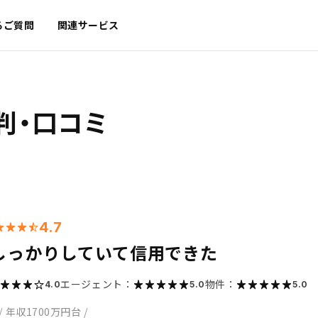
るご質問
関連サービス
判・口コミ
4.7
しっかりしていて信用できた
エージェント：
物件：
4.0
5.0
5.0
/
年収1700万円台
/