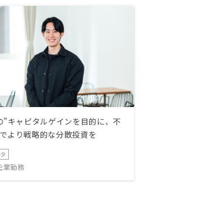
の”キャピタルゲインを目的に、不
でより戦略的な分散投資を
ータ
IT企業勤務