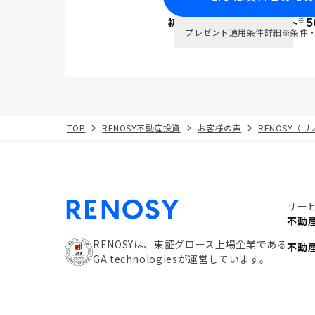
※
初回面談で
ポイント
5
PayPay
プレゼント適用条件詳細
※条件
TOP
RENOSY不動産投資
お客様の声
RENOSY（
サー
不動
RENOSYは、東証グロース上場企業である
不動
GA technologiesが運営しています。