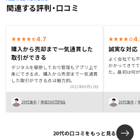
関連する評判・口コミ
4.7
4
購入から売却まで一気通貫した
誠実な対応
取引ができる
よく会社でも
かかってきて
デジタルを駆使しており管理もアプリ上で
た。最初は何
楽にできる点、購入から売却まで一気通貫
わからず、や
した取引ができる点は魅力的。
が、担当の方
2021年06月13日
納得するまで
いたので購入
20代後半
/
年収500万円台
20代後半
/
20代の口コミをもっと見る