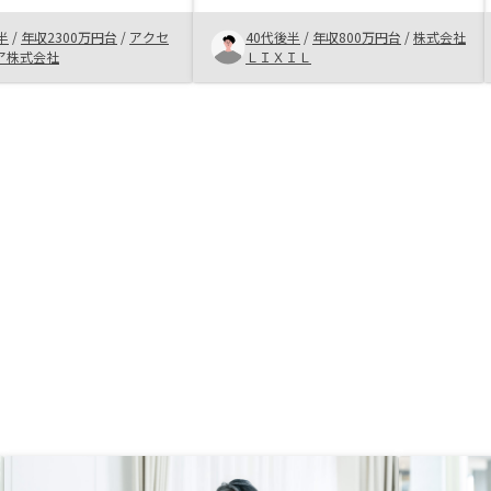
ップが少ない場合、幅が
まで繋がりました。 まだ始めたば
おすすめしたい。 ま
半
/
年収2300万円台
/
アクセ
40代後半
/
年収800万円台
/
株式会社
かりなので、この後のフォローも期
で非常に分かりやすく確
ア株式会社
ＬＩＸＩＬ
待したいところです。 アプリ対応
もとても良い
が主なので、入力内容に不安がある
時があった。 もう少しわかりやす
い説明に工夫があっても良いかと。