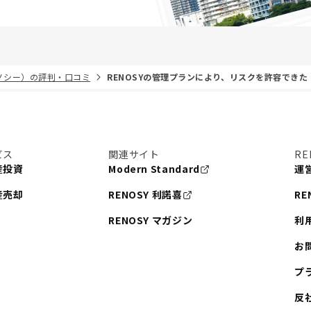
リノシー）の評判・口コミ
RENOSYの管理プランにより、リスクを許容できた
ビス
関連サイト
RE
産投資
Modern Standard
運
産売却
RENOSY 利諾喜
RE
RENOSY マガジン
利
お
プ
反