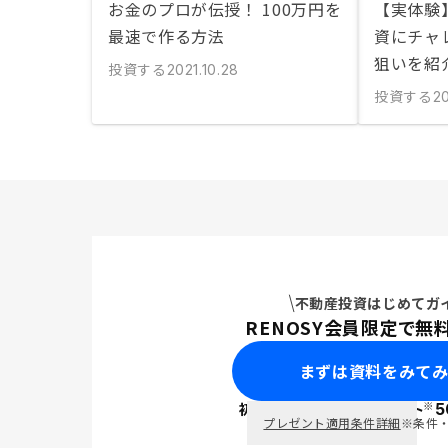
お金のプロが伝授！ 100万円を
【実体験
最速で作る方法
資にチャ
狙いを紹
投資する
2021.10.28
投資する
20
不動産投資はじめてガ
RENOSY会員限定で無
まずは資料をみて
※
初回面談で
ポイント
5
PayPay
プレゼント適用条件詳細
※条件