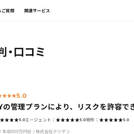
るご質問
関連サービス
判・口コミ
5.0
OSYの管理プランにより、リスクを許容で
エージェント：
物件：
5.0
5.0
5.0
/
年収600万円台
/
株式会社テツゲン