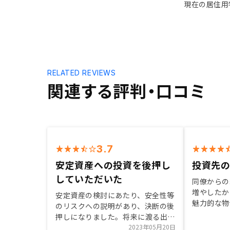
現在の居住用
RELATED REVIEWS
関連する評判・口コミ
3.7
安定資産への投資を後押し
投資先
していただいた
同僚からの
増やしたか
安定資産の検討にあたり、安全性等
魅力的な物
のリスクへの説明があり、決断の後
購入。 物
押しになりました。将来に渡る出口
やしたいが
戦略も含めた運用シミュレーション
2023年05月20日