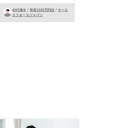
ノシーはnetworkingの機会を沢山
用意してくれるので情報収集や意見
40代後半
/
年収1600万円台
/
セール
交換が率直にできるのが良い事務手
スフォースジャパン
数料を他社並みに下げて欲しい