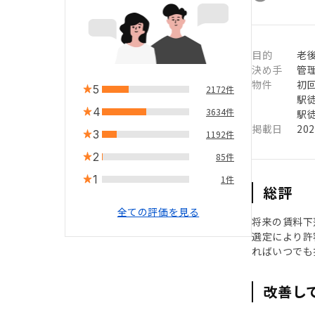
目的
老
決め手
管
物件
初
5
2172件
駅徒
4
3634件
駅徒
掲載日
20
3
1192件
2
85件
1
1件
総評
全ての評価を見る
将来の賃料下
選定により許
ればいつでも
改善し