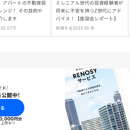
】アパートの不動産投
ミレニアル世代の投資経験者が
レンジ！ その目的や
将来に不安を持つZ世代にアド
介します
バイス！【座談会レポート】
投資する
22.07.11
2023.05.18
イド
料公開中！
みる
0,000
円分
・上限あり