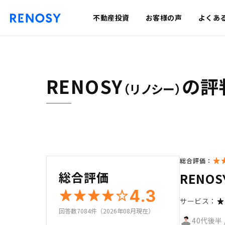
不動産投資
お客様の声
よくあ
RENOSY
の評
（リノシー）
総合評価：
総合評価
REN
4.3
サービス：
回答数7084件（2026年08月現在）
40代後半