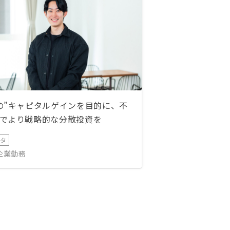
の”キャピタルゲインを目的に、不
でより戦略的な分散投資を
ータ
IT企業勤務