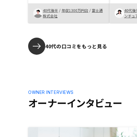
のラインナ
も丁寧に説明があり、初めての不動
広がるので
40代後半
/
年収1300万円台
/
富士通
40代後
産投資への不安を払拭できました。
た、アプリ
株式会社
ンチュ
面談はこちらの都合に合わせていた
認できる点
だき、かつオンラインでスピーディ
ーに進めることができ、満足してい
ます。アプリでの運用可視化、イン
シデント管理、FAQ等の充実
40代の口コミをもっと見る
OWNER INTERVIEWS
オーナーインタビュー