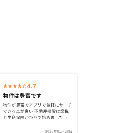
4.7
物件は豊富です
物件が豊富でアプリで気軽にサーチ
できる点が良い 不動産投資は節税
と生命保険がわりで始めました 今
後は節税にもっと重きを置いて物件
選びを進めたいと考えています リ
2026年01月28日