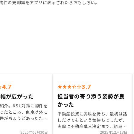
物件の売却額をアプリに表示されたらおもしろい。
4.7
3.7
の幅が広がった
担当者の寄り添う姿勢が良
かった
紹介。RSU対策に物件を
ったところ、東京以外に
不動産投資に興味を持ち、最初は話
件がちょうどあったため
しだけでもという気持ちでしたが、
件のバリエーションを増
実際に不動産購入決定まで、親身に
、既に取引のある不動産
2025年06月30日
説明を受けれて、不安無く物件購入
2025年12月13日