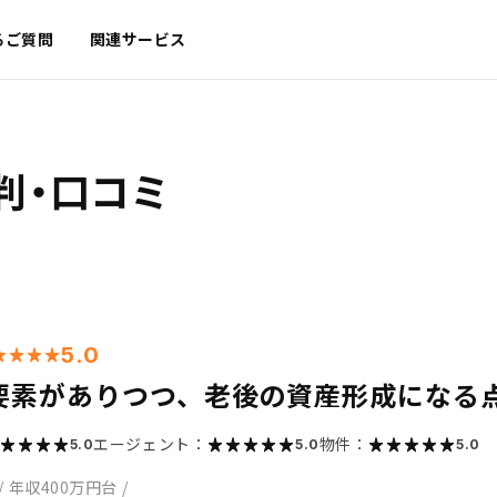
るご質問
関連サービス
判・口コミ
5.0
要素がありつつ、老後の資産形成になる
エージェント：
物件：
5.0
5.0
5.0
/
年収400万円台
/