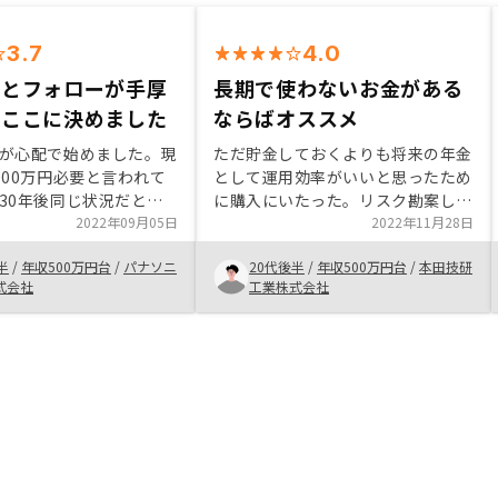
3.7
4.0
スとフォローが手厚
長期で使わないお金がある
、ここに決めました
ならばオススメ
が心配で始めました。現
ただ貯金しておくよりも将来の年金
000万円必要と言われて
として運用効率がいいと思ったため
30年後同じ状況だとは
に購入にいたった。リスク勘案した
。仮に状況が同じでかつ
2022年09月05日
シミュレーションにより将来イメー
2022年11月28日
円の貯金があったとしても
ジもわき、管理もお任せできるプラ
半
/
年収500万円台
/
パナソニ
20代後半
/
年収500万円台
/
本田技研
を過ごせるビジョンが見
ンもあることからストレスなく運用
式会社
工業株式会社
した。そこでいくつか資
を進めることができるのが魅力だと
を考えた結果、リノシー
思う。
始めました。