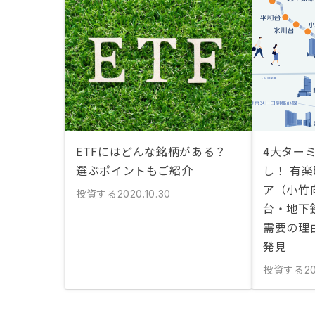
ETFにはどんな銘柄がある？
4大ター
選ぶポイントもご紹介
し！ 有
ア（小竹
投資する
2020.10.30
台・地下
需要の理
発見
投資する
20