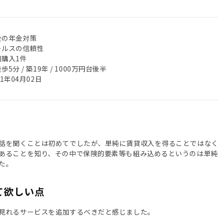
後の年金対策
ールスの信頼性
回購入1件
歩5分 / 築19年 / 1000万円台後半
21年04月02日
話を聞くことは初めてでしたが、単純に賃貸収入を得ることではな
あることを知り、その中で保険的要素等も組み込めるというのは単純
た。
て欲しい点
見れるサービスを追加するべきだと感じました。