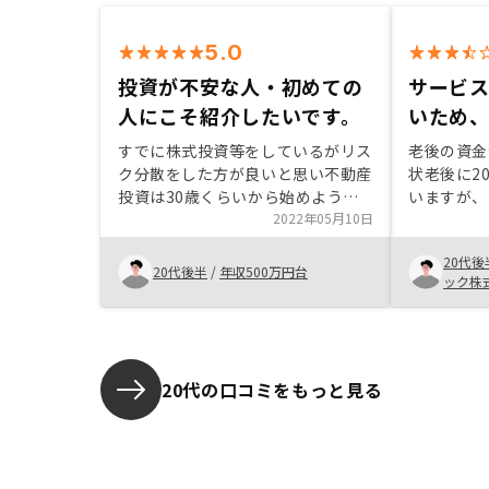
5.0
投資が不安な人・初めての
サービ
人にこそ紹介したいです。
いため
すでに株式投資等をしているがリス
老後の資金
ク分散をした方が良いと思い不動産
状老後に2
投資は30歳くらいから始めようと
いますが、
思ったが、27歳の時に知人の紹介
2022年05月10日
思えません
でRENOSYを知った。RENOSYの不
2000万
20代後
動産投資は生命保険代わりになるこ
豊かな老後
20代後半
/
年収500万円台
ック株
と、自身が働けなくなった時の保険
えませんで
にもなることなど有事の際に資産を
産形成手段
残せる。加えて、普通に運用しても
で不動産を
高い確率でプラスの運用ができるこ
とをシミュレーションで知り購入を
20代の口コミをもっと見る
決意した。