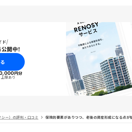
イド
料公開中！
みる
0,000
円分
・上限あり
リノシー）の評判・口コミ
保険的要素がありつつ、老後の資産形成になる点が