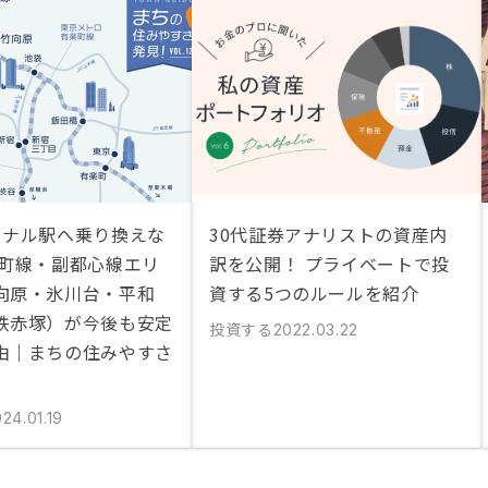
ミナル駅へ乗り換えな
30代証券アナリストの資産内
楽町線・副都心線エリ
訳を公開！ プライベートで投
向原・氷川台・平和
資する5つのルールを紹介
鉄赤塚）が今後も安定
投資する
2022.03.22
由｜まちの住みやすさ
24.01.19