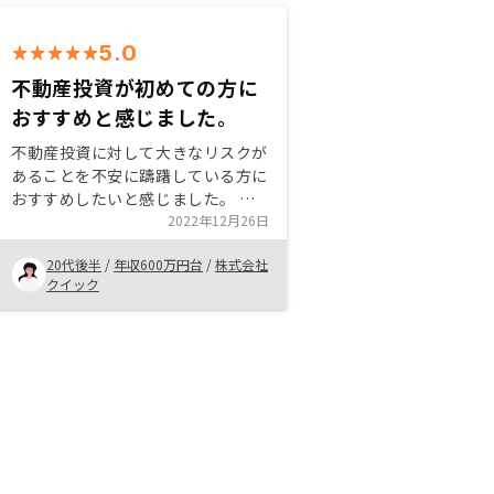
5.0
不動産投資が初めての方に
おすすめと感じました。
不動産投資に対して大きなリスクが
あることを不安に躊躇している方に
おすすめしたいと感じました。 理
由としては、不動産投資の知識が薄
2022年12月26日
かったりリスクが怖い人に対してカ
20代後半
/
年収600万円台
/
株式会社
バーしてくださるプランがあるため
クイック
です。 また、その点に対して理解
するまで丁寧にご説明頂くことがで
きたので、安心して実行に踏み切る
ことができました。