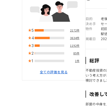
目的
老
決め手
セ
物件
初
5
2172件
駅徒
4
3634件
掲載日
20
3
1192件
2
85件
総評
1
1件
不動産投資の
全ての評価を見る
いう考え方が
検討できまし
改善し
部屋の中身を