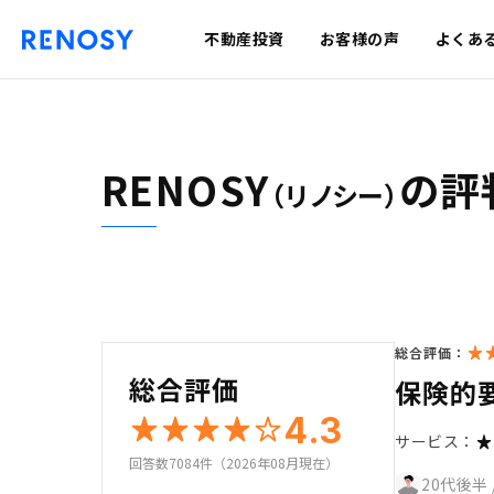
不動産投資
お客様の声
よくあ
RENOSY
の評
（リノシー）
総合評価：
総合評価
保険的
4.3
サービス：
回答数7084件（2026年08月現在）
20代後半