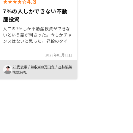
4.3
7%の人しかできない不動
産投資
人口の7%しか不動産投資ができな
いという話が刺さった。今しかチャ
ンスはないと思った。昇給のタイミ
ングや思ったより普段の給料を使っ
てしまう方に関してはかなりおすす
2023年01月11日
めしたい。年金対策や金利対策、そ
してマネーリテラシーを高めるため
20代後半
/
年収400万円台
/
杏林製薬
にも良いスタートダッシュが切れた
株式会社
と思う。割といきなりこの日空いて
る？との連絡が来ることがあったが
なかなか直近の予定を空けるのは難
しいことがあるのでその辺りはもう
少し工夫が必要かと思います。