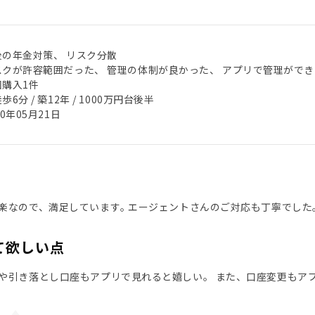
後の年金対策、 リスク分散
スクが許容範囲だった、 管理の体制が良かった、 アプリで管理ができ
回購入1件
歩6分 / 築12年 / 1000万円台後半
20年05月21日
楽なので、満足しています｡ エージェントさんのご対応も丁寧でした
て欲しい点
や引き落とし口座もアプリで見れると嬉しい。 また、口座変更もア