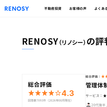
不動産投資
お客様の声
よくあ
RENOSY
の評
（リノシー）
総合評価：
総合評価
管理体
4.3
サービス：
回答数7093件（2026年08月現在）
20代後半