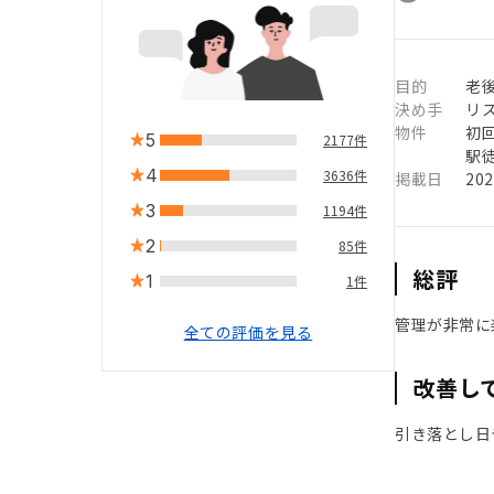
目的
老
決め手
リ
物件
初
5
2177件
駅徒
4
3636件
掲載日
20
3
1194件
2
85件
総評
1
1件
管理が非常に
全ての評価を見る
改善し
引き落とし日