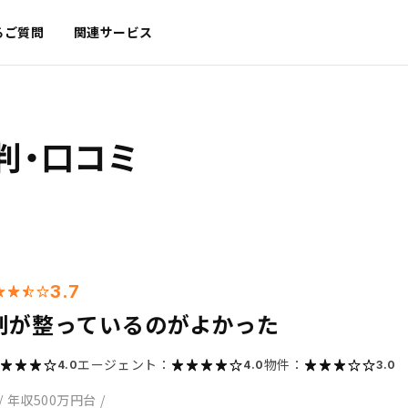
るご質問
関連サービス
判・口コミ
3.7
制が整っているのがよかった
エージェント：
物件：
4.0
4.0
3.0
/
年収500万円台
/