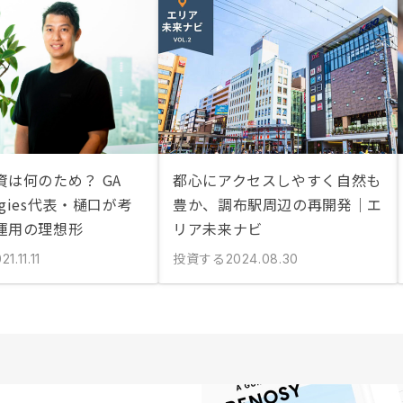
資は何のため？ GA
都心にアクセスしやすく自然も
logies代表・樋口が考
豊か、調布駅周辺の再開発｜エ
運用の理想形
リア未来ナビ
投資する
21.11.11
2024.08.30