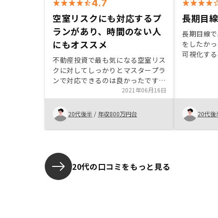
4.7
空室リスクにも対応するプ
長期目
ランがあり、時間のない人
長期目線で
にもオススメ
をしたかっ
可視化する
不動産投資で最も気になる空室リス
ると感じた
クに対してしっかりとマスタープラ
らの質問に
ンで対応できるのは良かったです。
切丁寧に回
普段そこまで投資先に注視する時間
2021年06月16日
信頼できた
のない人にもおすすめできます。
20代後半
/
年収800万円台
20代後
20代の口コミをもっと見る