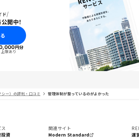
イド
料公開中！
みる
0,000
円分
・上限あり
リノシー）の評判・口コミ
管理体制が整っているのがよかった
ビス
関連サイト
RE
産投資
Modern Standard
運