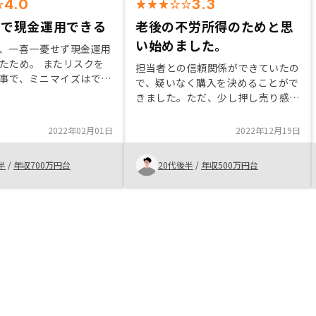
4.0
3.3
線で現金運用できる
老後の不労所得のためと思
い始めました。
、一喜一憂せず現金運用
たため。 またリスクを
担当者との信頼関係ができていたの
事で、ミニマイズはでき
で、疑いなく購入を決めることがで
から。 営業担当はこち
きました。ただ、少し押し売り感が
もはぐらかす事なく、懇
強かった気がします。物件を変動金
答していただけたので、
利の数値を見て今回は物件が良かっ
2022年02月01日
2022年12月19日
。
たことで分散してみようと思い購入
に至りました。
半
/
年収700万円台
20代後半
/
年収500万円台