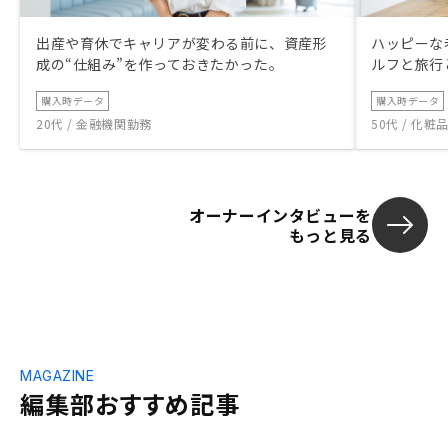
出産や育休でキャリアが変わる前に、資産形
ハッピーな
成の“仕組み”を作っておきたかった。
ルフと旅行
購入時データ
購入時データ
20代 / 金融機関勤務
50代 / 化
オーナーインタビューを
もっと見る
MAGAZINE
編集部おすすめ記事