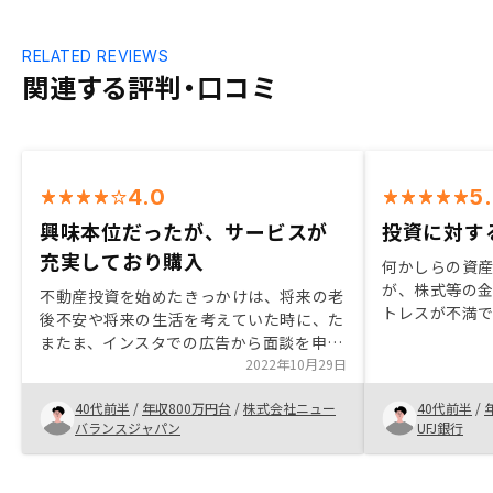
RELATED REVIEWS
関連する評判・口コミ
4.0
5
興味本位だったが、サービスが
投資に対す
充実しており購入
何かしらの資
が、株式等の
不動産投資を始めたきっかけは、将来の老
トレスが不満で
後不安や将来の生活を考えていた時に、た
インフレ対策
またま、インスタでの広告から面談を申し
なっており、
込んだのがきっかけ。担当者との面談を経
2022年10月29日
た。 金融政策
て、納得できた為、投資を決意し購入する
交渉をうまく
40代前半
/
年収800万円台
/
株式会社ニュー
40代前半
/
事にした。
ネット広告を
バランスジャパン
UFJ銀行