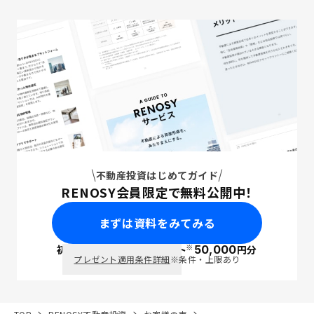
不動産投資はじめてガイド
RENOSY会員限定で無料公開中！
まずは資料をみてみる
※
初回面談で
ポイント
50,000
円分
PayPay
プレゼント適用条件詳細
※条件・上限あり