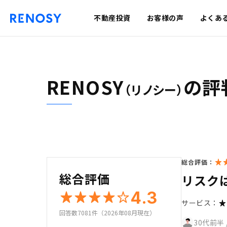
不動産投資
お客様の声
よくあ
RENOSY
の評
（リノシー）
総合評価：
総合評価
リスク
4.3
サービス：
回答数7081件（2026年08月現在）
30代前半