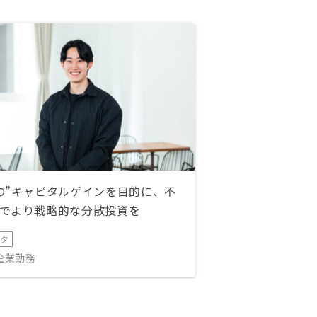
の”キャピタルゲインを目的に、不
でより戦略的な分散投資を
ータ
IT企業勤務