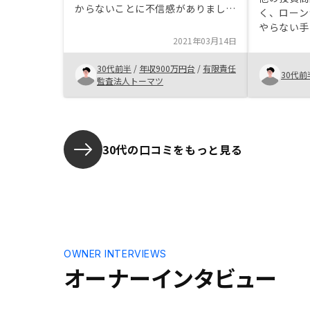
からないことに不信感がありまし
く、ローン
た。実際に購入したオーナー以外の
やらない手
アフィリエイトは逆効果のように思
2021年03月14日
います。インカムゲインを重視した
物件の販売
30代前半
/
年収900万円台
/
有限責任
30代前
監査法人トーマツ
30代の口コミをもっと見る
OWNER INTERVIEWS
オーナーインタビュー