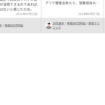
プリで管理出来たり、営業担当の方
が活用できるのであれば
が親切に色々対応していただきリノ
はないと感じたため。
シーでの購入を決めました。 営業
2021年05月12日
2024年04月17日
担当だけでなく契約時の書類作成時
やその後の必要事項等の確認を対応
30代前半
/
年収800万円台
/
赤垣クリ
半
/
年収800万円台
してくれる方みなさん良い人ばかり
ニック
だったのでとても助かりました。