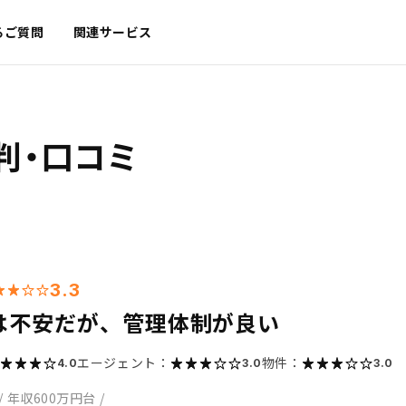
るご質問
関連サービス
判・口コミ
3.3
は不安だが、管理体制が良い
エージェント：
物件：
4.0
3.0
3.0
/
年収600万円台
/