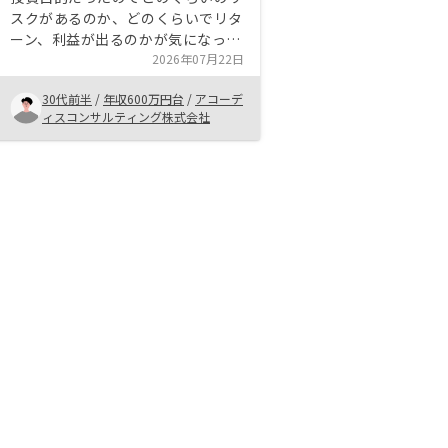
スクがあるのか、どのくらいでリタ
ーン、利益が出るのかが気になった
のでその辺りを明確に説明してくれ
2026年07月22日
たことがよかった。 基本的には長
30代前半
/
年収600万円台
/
アコーデ
期投資なので、そのあたりを考慮し
ィスコンサルティング株式会社
て少額ではじめられるのがよいと思
う。