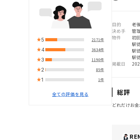
目的
老後
決め手
管
物件
初
5
2171件
駅徒
4
3634件
駅徒
駅徒
3
1190件
掲載日
20
2
85件
1
1件
総評
全ての評価を見る
どれだけお金
RE