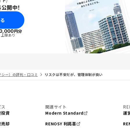
イド
料公開中！
みる
0,000
円分
・上限あり
リノシー）の評判・口コミ
リスクは不安だが、管理体制が良い
ビス
関連サイト
RE
産投資
Modern Standard
運
産売却
RENOSY 利諾喜
RE