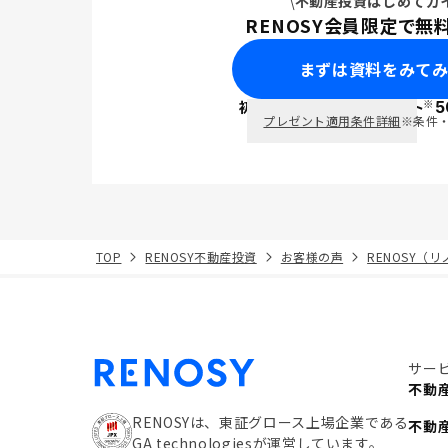
不動産投資はじめてガ
RENOSY会員限定で無
まずは資料をみて
※
初回面談で
ポイント
5
PayPay
プレゼント適用条件詳細
※条件
TOP
RENOSY不動産投資
お客様の声
RENOSY（
サー
不動
RENOSYは、東証グロース上場企業である
不動
GA technologiesが運営しています。