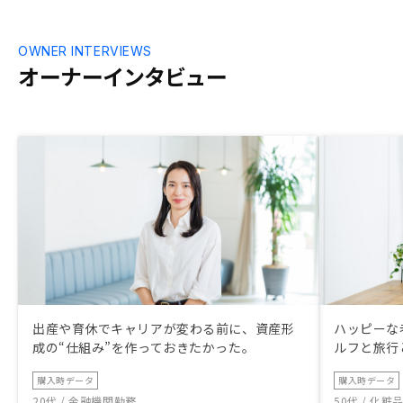
OWNER INTERVIEWS
オーナーインタビュー
出産や育休でキャリアが変わる前に、資産形
ハッピーな
成の“仕組み”を作っておきたかった。
ルフと旅行
購入時データ
購入時データ
20代 / 金融機関勤務
50代 / 化