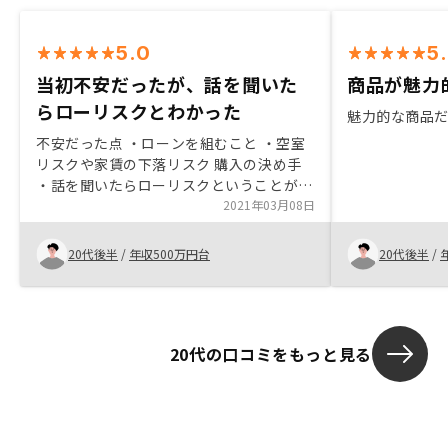
5.0
5
当初不安だったが、話を聞いた
商品が魅力
らローリスクとわかった
魅力的な商品
不安だった点 ・ローンを組むこと ・空室
リスクや家賃の下落リスク 購入の決め手
・話を聞いたらローリスクということがわ
かった ・自分の資金以上の運用ができる
2021年03月08日
・株、為替に比べてローリスク十分満足し
ているため、特にありません。
20代後半
/
年収500万円台
20代後半
/
20代の口コミをもっと見る