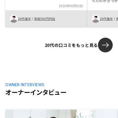
ったのがきっ
2020年06月05日
投資でしたが
き、不安な面
とができまし
20代後半
/
年収500万円台
20代後半
/
20代の口コミをもっと見る
OWNER INTERVIEWS
オーナーインタビュー