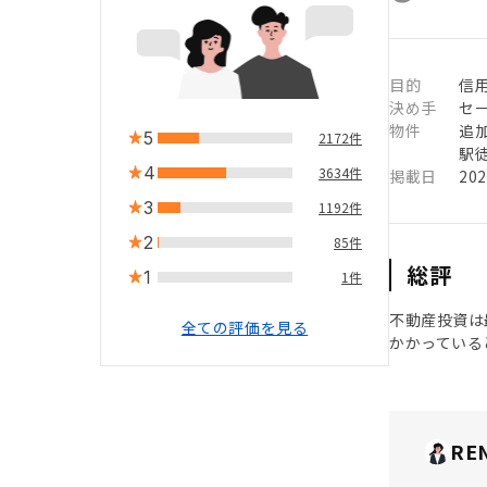
目的
信用
決め手
セ
物件
追
5
2172件
駅徒
4
3634件
掲載日
20
3
1192件
2
85件
総評
1
1件
不動産投資は
全ての評価を見る
かかっている
RE