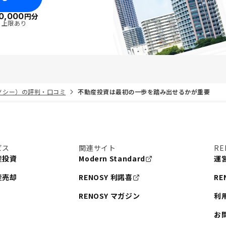
0,000
円分
・上限あり
リノシー）の評判・口コミ
不動産投資は最初の一歩を踏み出せるかが重要
ビス
関連サイト
RE
産投資
Modern Standard
運
産売却
RENOSY 利諾喜
RE
RENOSY マガジン
利
お