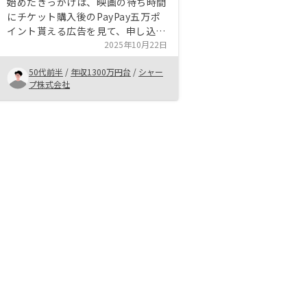
始めたきっかけは、映画の待ち時間
にチケット購入後のPayPay五万ポ
イント貰える広告を見て、申し込み
をした事です。 税金を多く払って
2025年10月22日
ると感じながら上手く節税する手段
50代前半
/
年収1300万円台
/
シャー
も知らなかったこと、また、以前所
プ株式会社
有していた家を貸して、売って儲か
ったこと、ただ管理や手続きが非常
に面倒だったこと、これらがリノシ
ーで解決できる事が分かり、リスク
も慎重に検討して契約をしました。