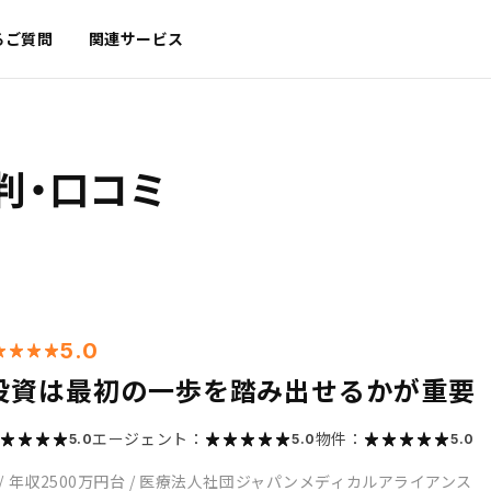
るご質問
関連サービス
判・口コミ
5.0
投資は最初の一歩を踏み出せるかが重要
エージェント：
物件：
5.0
5.0
5.0
/
年収2500万円台
/
医療法人社団ジャパンメディカルアライアンス