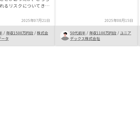
常に信頼がおけるかたです。 不動
れるリスクについてきち
産投資はまだまだ不安な企業が多い
してくれた。また、それ
中、出会いに感謝してます。 一
として顕在化する可能性
2025年07月21日
2025年08月15日
応、目標件数に到達したので今後は
についても説明をしてい
出口戦略も含めて引き続き相談した
で、きちんとリスクを把
半
/
年収1500万円台
/
株式会
50代前半
/
年収1100万円台
/
ユニア
いです
で、進めることができ
データ
デックス株式会社
りも顧客を大事にしてい
とが、接してきた担当者
から感じることができた
話になることに決めた。
いことなのかもしれない
約の中身や、オーナーと
きのところで、「こうす
すめです」みたいな示唆
ると、さらにわかりやす
るかなと思います。