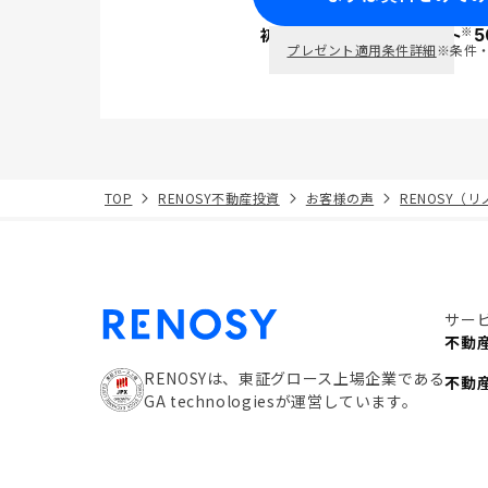
※
初回面談で
ポイント
5
PayPay
プレゼント適用条件詳細
※条件
TOP
RENOSY不動産投資
お客様の声
RENOSY（
サー
不動
RENOSYは、東証グロース上場企業である
不動
GA technologiesが運営しています。