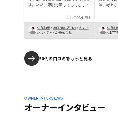
す。ただ、節税対策もそろそろしな
は、考えら
いといけないなあと思っているの
んと説明を
で、今回の機にご説明いただいて、
でもリスク
2025年04月18日
本来やりたかった投資はできるかと
があるもの
思い、決めました。 ・今給料の水
ただけたの
50代前半
/
年収2000万円台
/
キナク
50代前
準や、年齢に合わせてローン金額は
握したうえ
シス・ジャパン株式会社
社NTT
高く申請できますが、将来は条件変
た。なによ
わって、同等条件のローンは降りな
るというこ
いかもしれないと説明いただいて、
の方皆さん
１つの決め手です。
ので、お世
50代の口コミをもっと見る
法律上難し
が、保険契
しての手続
るのがおす
をいただけ
く安心でき
OWNER INTERVIEWS
オーナーインタビュー