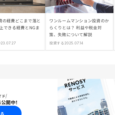
資の経費どこまで落と
ワンルームマンション投資のか
計上できる経費とNGま
らくりとは？ 利益や税金対
策、失敗について解説
投資する
023.07.27
2025.07.14
イド
料公開中！
みる