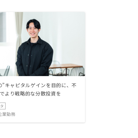
の”キャピタルゲインを目的に、不
でより戦略的な分散投資を
ータ
IT企業勤務