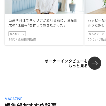
出産や育休でキャリアが変わる前に、資産形
ハッピーな
成の“仕組み”を作っておきたかった。
ルフと旅行
購入時データ
購入時データ
20代 / 金融機関勤務
50代 / 化
オーナーインタビューを
もっと見る
MAGAZINE
編集部おすすめ記事