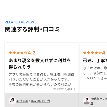
RELATED REVIEWS
関連する評判・口コミ
4.3
4
あまり現金を投入せずに利益を
迅速、丁寧
得られそう
きっかけは、
して、以前か
アプリで管理できる点と、管理費用をお値
ＥＮＯＳＹさ
引きいただいたことが大きかったです。
悩みそうだっ
今後の経済動向が分からないので利益が出
行え、悩まず
せるかどうか不安でしたが、総合的に検討
2022年09月01日
いたことです
して決めました。 手続きについては、他
が対応する際
40代前半
/
社と違って法的書類の取得もお任せでして
40代前半
/
年収500万円台
万全にして頂
社
もらえた点は良かったです。