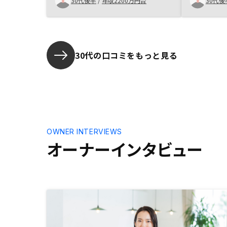
30代後半
/
年収2200万円台
30代後
改善の余地があると思う。幾らで仕
を一連でで
入れて、販売しているのかを知らせ
ランでわか
ることで買い手の納得感は大きく改
に好印象を
善するはず。妥当な価格と理解出来
動産投資の
れば、少なくとも自分はもっと購入
かりやすく
30代の口コミをもっと見る
を検討できる。
ついても世
解するまで
決め手でし
ハードルを
く出来てい
多角化戦略
の発展に期
OWNER INTERVIEWS
業セグメン
オーナーインタビュー
ないので、
ると安心感