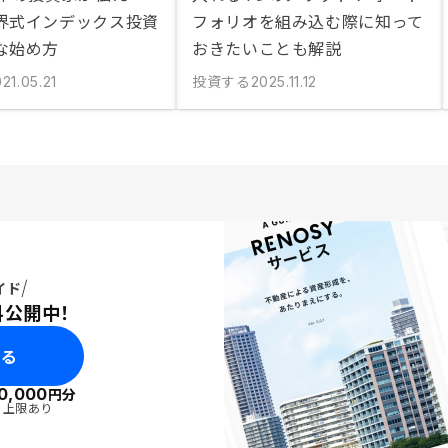
界式インデックス投資
フォリオを組み込む際に知って
な始め方
おきたいことも解説
投資する
21.05.21
2025.11.12
イド
料公開中！
みる
0,000
円分
・上限あり