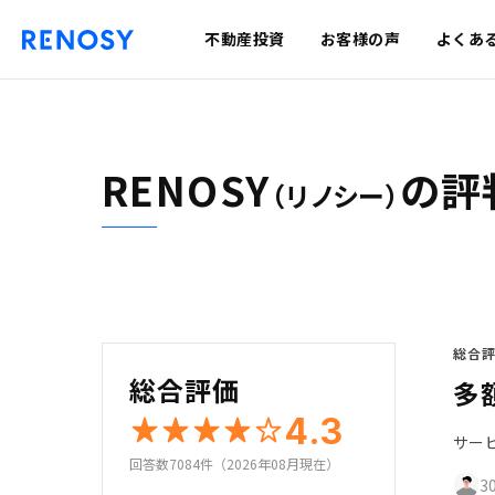
不動産投資
お客様の声
よくあ
RENOSY
の評
（リノシー）
総合
総合評価
多
4.3
サー
回答数7084件（2026年08月現在）
3