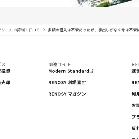
リノシー）の評判・口コミ
多額の借入は不安だったが、手出しがなく今は不安
ビス
関連サイト
RE
産投資
Modern Standard
運
産売却
RENOSY 利諾喜
RE
RENOSY マガジン
利
お
プ
反