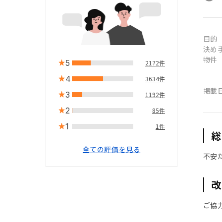
目的
決め
物件
5
2172件
4
3634件
掲載
3
1192件
2
85件
1
1件
総
全ての評価を見る
不安
改
ご協