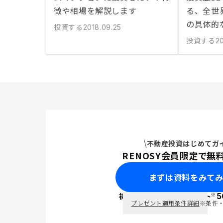
徴や相場を解説します
る、全世
の具体的
投資する
2018.09.25
投資する
20
不動産投資はじめてガ
RENOSY会員限定で無
まずは資料をみて
※
初回面談で
ポイント
5
PayPay
プレゼント適用条件詳細
※条件