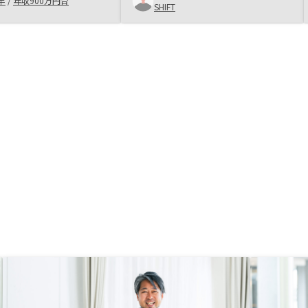
半
/
年収900万円台
SHIFT
き、運用もシンプルなプ
お話を伺ったところリスクを含め不
りやすいというのが非常
明点が払拭できたため購入させてい
持ちました。 また、不
ただきました。 面談の回数を適度
メリットデメリットをわ
に間を空けていただいたのも自分の
説明いただき、リスクに
考えを整理する時間として活用でき
間動向を踏まえて私が理
たのでよかったです。
根気良く説明頂いたのが
た。 不動産投資という
下げるための仕組みがよ
ると思います。さらなる
があるようなので、今後
待もしています。IRで事
トごとの収益が見えてい
もう少し運営数字が見え
があります。