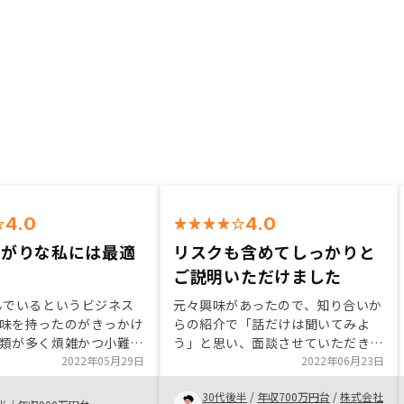
4.0
4.0
さがりな私には最適
リスクも含めてしっかりと
ご説明いただけました
んでいるというビジネス
元々興味があったので、知り合いか
味を持ったのがきっかけ
らの紹介で「話だけは聞いてみよ
類が多く煩雑かつ小難し
う」と思い、面談させていただきま
取引であり、結構手続き
2022年05月29日
した。 知識不足も感じていたた
2022年06月23日
う印象を持っていました
め、自分の勉強のためにもサービス
30代後半
/
年収700万円台
/
株式会社
ら運営、そして売却まで
内容に興味がありました。 実際に