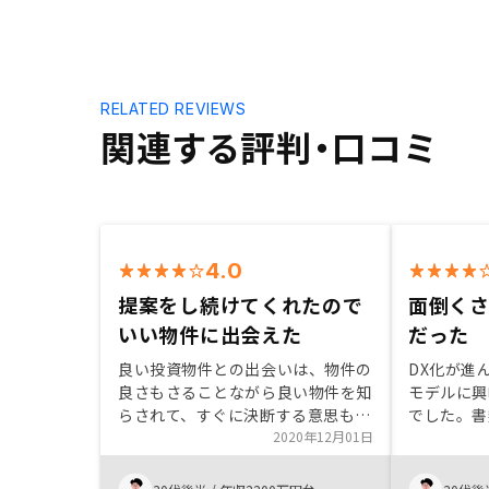
RELATED REVIEWS
関連する評判・口コミ
4.0
提案をし続けてくれたので
面倒く
いい物件に出会えた
だった
良い投資物件との出会いは、物件の
DX化が進
良さもさることながら良い物件を知
モデルに興
らされて、すぐに決断する意思も重
でした。書
要だと思う。そういう意味では、提
2020年12月01日
い不動産の
案をし続けてくれたセールスの方に
が面倒とい
は感謝しています。価格の透明性が
が、購入か