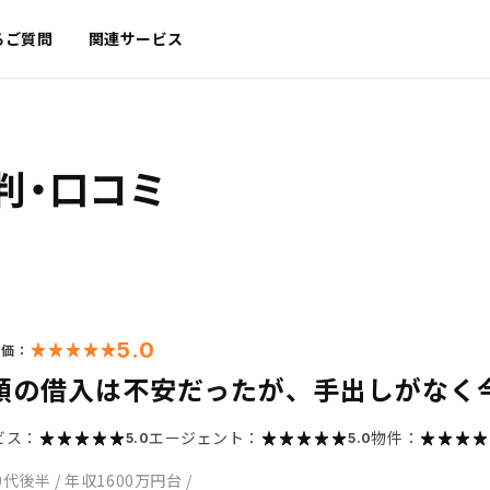
るご質問
関連サービス
判・口コミ
5.0
評価：
額の借入は不安だったが、手出しがなく
ビス：
エージェント：
物件：
5.0
5.0
0代後半
/
年収1600万円台
/