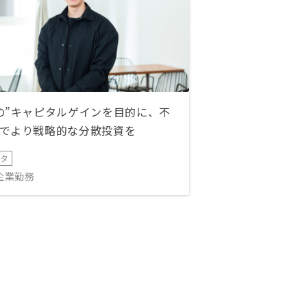
の”キャピタルゲインを目的に、不
でより戦略的な分散投資を
ータ
IT企業勤務