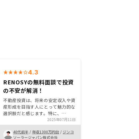
4.3
RENOSYの無料面談で投資
の不安が解消！
不動産投資は、将来の安定収入や資
産形成を目指す人にとって魅力的な
選択肢だと感じます。特に、
RENOSYのようなプラットフォーム
2025年07月11日
は、AIを活用した物件選定やオンラ
40代前半
/
年収1300万円台
/
ジンコ
インでの手続きが初心者にもわかり
ソーラージャパン株式会社