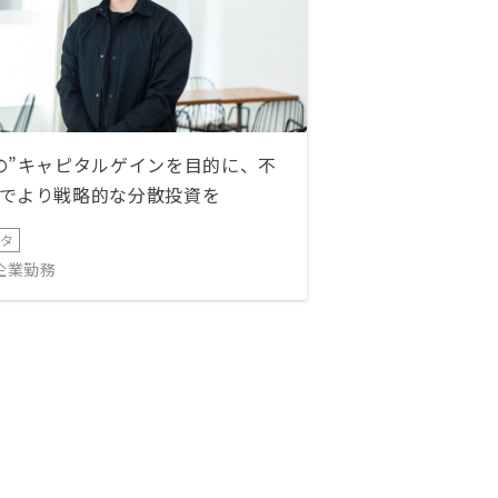
の”キャピタルゲインを目的に、不
でより戦略的な分散投資を
ータ
IT企業勤務