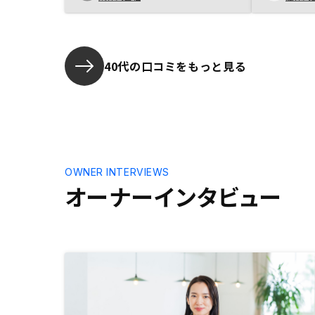
なと言う気持ちになりました。説明
て頼もしか
も丁寧にしていただき非常に勉強に
なった点が多かったです。 始める
には思い切りが必要ですが、さまざ
まなプランがありリスクは低めと判
40代の口コミをもっと見る
断できました。 一番は生命保険変
わりと考えていましたので、 タイ
ミングよく、購入に踏み切れまし
た。
OWNER INTERVIEWS
オーナーインタビュー