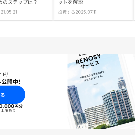
めのステップは？
ットを解説
投資する
21.05.21
2025.07.11
イド
料公開中！
みる
0,000
円分
・上限あり