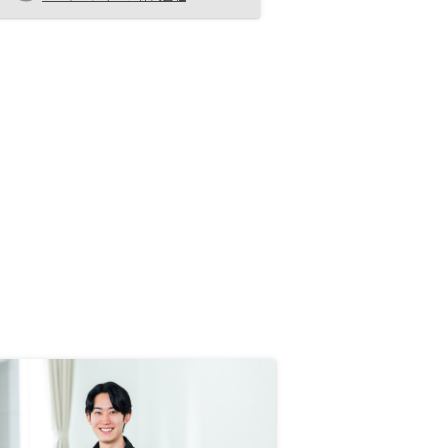
やすく、投資のハードルを下げてく
れる点が素晴らしいと思います。高
入居率の中古マンションに特化して
いることで、空室リスクを抑えられ
るのも心強いです。個人的には、投
資はリスク管理が鍵なので、
RENOSYの無料面談や資料請求を活
用して、信頼できる情報をもとにじ
っくり検討することが重要だと感じ
ました。初心者でも始めやすい環境
が整っているのは、現代の投資家に
とって大きなメリットですね。