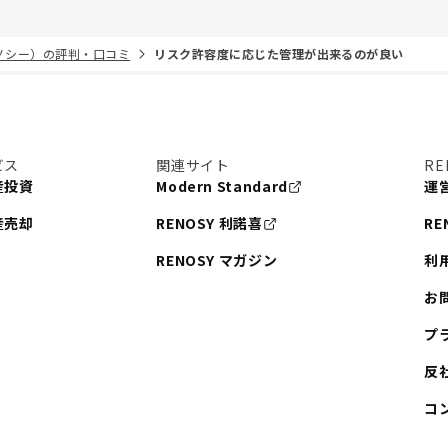
リノシー）の評判・口コミ
リスク許容度に応じた管理が出来るのが良い
ビス
関連サイト
RE
産投資
Modern Standard
運
産売却
RENOSY 利諾喜
RE
RENOSY マガジン
利
お
プ
反
コ