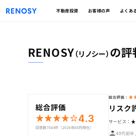
不動産投資
お客様の声
よくあ
RENOSY
の評
（リノシー）
総合評価：
総合評価
リスク
4.3
サービス：
回答数7084件（2026年08月現在）
40代前半