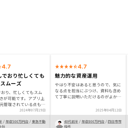
4.7
4.7
んでおり忙しくても
魅力的な資産運用
がスムーズ
やはり不安はあると思うので、気に
なる点を担当にぶつけ、資料も含め
でおり、忙しくてもスム
て丁寧に説明いただけるのがよかっ
きが可能です。アプリ上
た。 物件をAIがスクリーニングし
元管理されている点も大
ているのも基準があって一定評価で
トです。各種証明書の代
2024年07月19日
2025年04月12日
きると思う。 オンライン面談中心
能な点もよいと思いまし
で、その後もLINEやアプリも対応
半
/
年収500万円台
/
東急不動
40代前半
/
年収800万円台
/
四日市市
方も非常に勉強されてい
しているので、今後の時代でも安心
会社
役所