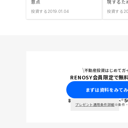
意点
現するた
投資する
投資する
2019.01.04
20
不動産投資はじめてガ
RENOSY会員限定で無
まずは資料をみて
※
初回面談で
ポイント
5
PayPay
プレゼント適用条件詳細
※条件