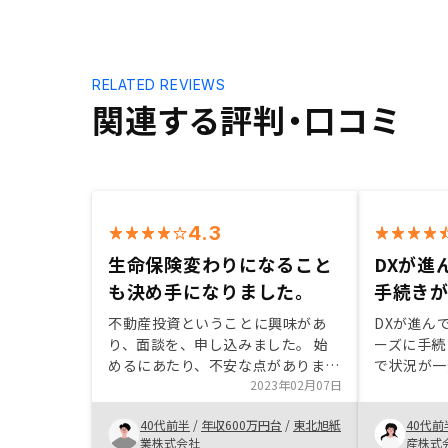
RELATED REVIEWS
関連する評判・口コミ
4.3
生命保険変わりになること
DXが進
も決め手になりました。
手続き
不動産投資ということに興味があ
DXが進ん
り、面談を、申し込みました。 始
ーズに手続
めるにあたり、不安な点がありまし
で状況が一
たが、 話を聞いていくにつれ、考
2023年02月07日
きなメリッ
え方も変わっていき 話だけ聞いて
理取得が可
40代前半
/
年収600万円台
/
東北旭紙
40代前
みようから、実際に始めてみようか
た。担当の
業株式会社
産株式