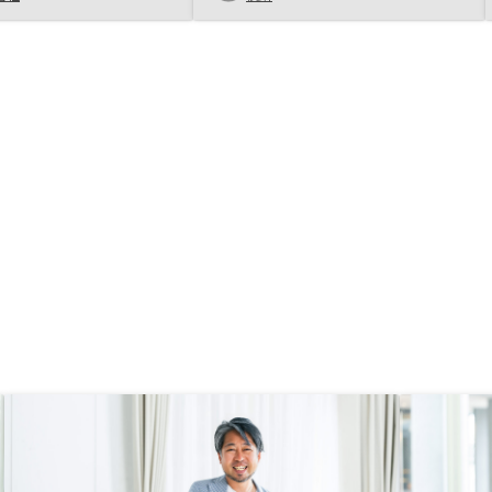
ったです。
できると思う。 歴史が浅いので、
担当者がいつまで同じかは心配です
ね。