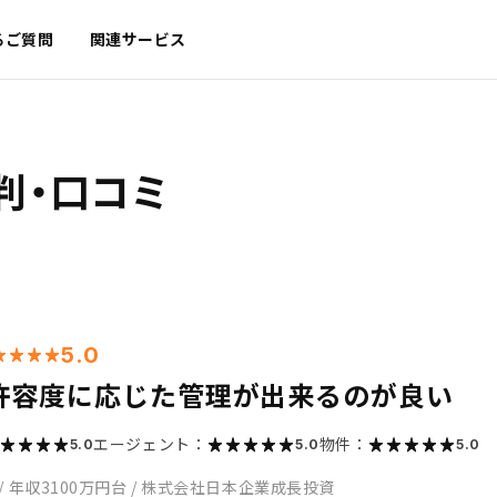
るご質問
関連サービス
判・口コミ
5.0
許容度に応じた管理が出来るのが良い
エージェント：
物件：
5.0
5.0
5.0
/
年収3100万円台
/
株式会社日本企業成長投資