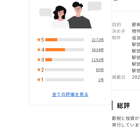
目的
節税
決め手
物
物件
追
5
2172件
駅徒
4
3634件
駅徒
駅徒
3
1192件
駅徒
2
85件
駅徒
掲載日
20
1
1件
全ての評価を見る
総評
節税と投資が
実行していま