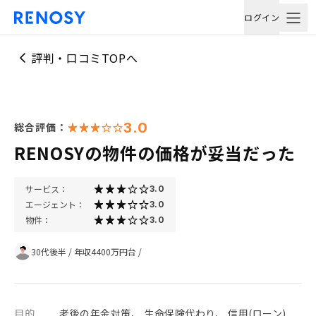
ログイン
評判・口コミTOPへ
3.0
総合評価：
RENOSYの物件の価格が妥当だった
サービス：
3.0
エージェント：
3.0
物件：
3.0
30代後半
/
年収4400万円台
/
目的
老後の年金対策、 生命保険代わり、 信用(ローン)