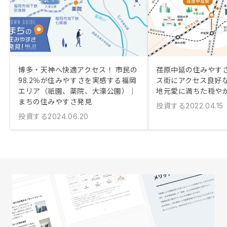
博多・天神へ快適アクセス！ 市民の
荏原中延の住みやす
98.2％が住みやすさを実感する福岡
ス街にアクセス良好
エリア（祇園、薬院、大濠公園）｜
地元愛に満ちた穏や
まちの住みやすさ発見
投資する
2022.04.15
投資する
2024.06.20