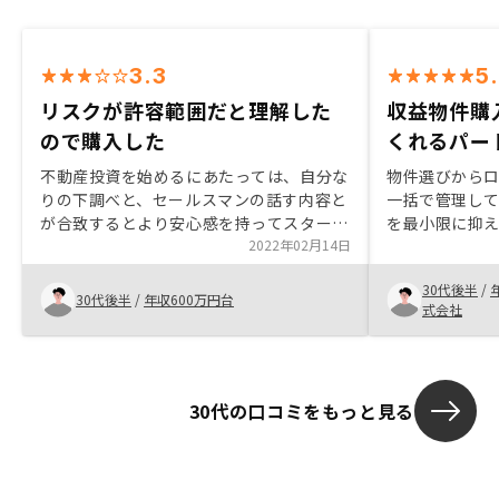
3.3
5
リスクが許容範囲だと理解した
収益物件購
ので購入した
くれるパー
不動産投資を始めるにあたっては、自分な
物件選びから
りの下調べと、セールスマンの話す内容と
一括で管理し
が合致するとより安心感を持ってスタート
を最小限に抑
出来るのではないかと思います。 検討か
2022年02月14日
決め手 これま
ら決定後の契約まではスムーズだと思いま
あり物件を平
30代後半
/
すので、投資する事を決めれば早いと思い
りましたが、R
30代後半
/
年収600万円台
式会社
ますし、手間は少ないかと思います。
摯に対応して
後も引き続きR
と思います
30代の口コミをもっと見る