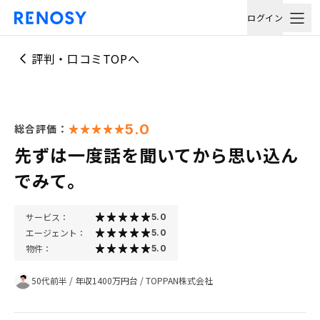
ログイン
評判・口コミTOPへ
5.0
総合評価：
先ずは一度話を聞いてから思い込ん
でみて。
サービス：
5.0
エージェント：
5.0
物件：
5.0
50代前半
/
年収1400万円台
/
TOPPAN株式会社