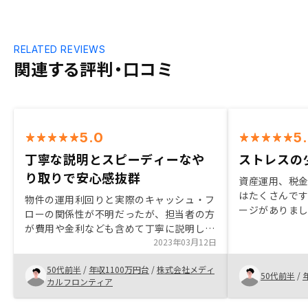
RELATED REVIEWS
関連する評判・口コミ
5.0
5
丁寧な説明とスピーディーなや
ストレスの
り取りで安心感抜群
資産運用、税
はたくさんです
物件の運用利回りと実際のキャッシュ・フ
ージがありま
ローの関係性が不明だったが、担当者の方
を考えてベネ
が費用や金利なども含めて丁寧に説明して
しました。 正
下さり理解度が深まって投資を具体的に検
2023年03月12日
年後だと思い
討することができた。LINEを使ったやり
そうです。
50代前半
/
年収1100万円台
/
株式会社メディ
とりもスピーディーであり、複数の担当者
50代前半
/
カルフロンティア
様によるサポート体制もしっかりしていて
安心感があった。特にありません