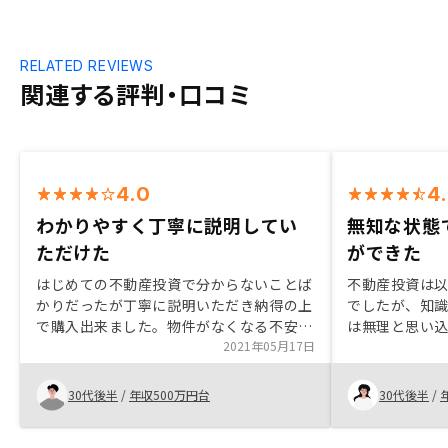
RELATED REVIEWS
関連する評判・口コミ
4.0
4
わかりやすく丁寧に説明してい
無知な状態
ただけた
ができた
はじめての不動産投資で分からないことば
不動産投資は
かりだったが丁寧に説明いただき納得の上
でしたが、知
で購入出来ました。物件がなくなる不安は
は無理と思い
確かにあるが、時間にゆとりを持ってじっ
2021年05月17日
自分でも始め
くり進められれば心にもゆとりを持って検
ど無く、面倒
討出来ると思いました。
り、直ぐに申
30代後半
/
年収500万円台
30代後半
/