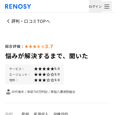
ログイン
評判・口コミTOPへ
3.7
総合評価：
悩みが解決するまで、聞いた
サービス：
5.0
エージェント：
3.0
物件：
3.0
30代後半
/
年収700万円台
/
草加八潮消防組合
目的
節税、 家賃収入、 投機目的