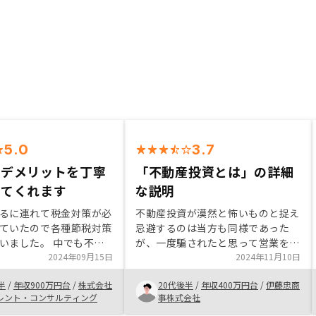
5.0
3.7
トデメリットを丁寧
「不動産投資とは」の詳細
してくれます
な説明
るに連れて税金対策が必
不動産投資が漠然と怖いものと捉え
ていたので各種節税対策
忌避するのは当方も同様であった
した。 中でも不動
が、一度騙されたと思って営業を受
は、物件によっては節税
2024年09月15日
けることを皮切りに自分で調べてか
2024年11月10日
と考えていたので不動産
ら判断すべきだと、振り返って思
半
/
年収900万円台
/
株式会社
20代後半
/
年収400万円台
/
伊藤忠商
し始めました。リノシー
う。結果的に不動産購入に至った
レント・コンサルティング
事株式会社
由としてはアプリ上で一
が、断ることは可能なので食わず嫌