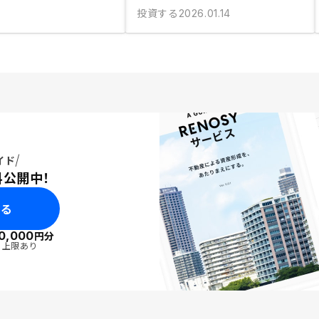
投資する
2026.01.14
イド
料公開中！
みる
0,000
円分
・上限あり