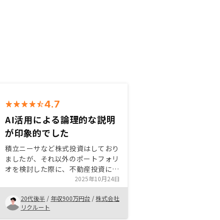
4.7
AI活用による論理的な説明
が印象的でした
積立ニーサなど株式投資はしており
ましたが、それ以外のポートフォリ
オを検討した際に、不動産投資に興
味を持ちました。リノシーはアプリ
2025年10月24日
で一括管理出来、AIによる資産分析
20代後半
/
年収900万円台
/
株式会社
をしていただけるので、データに基
リクルート
づいた検討ができました。