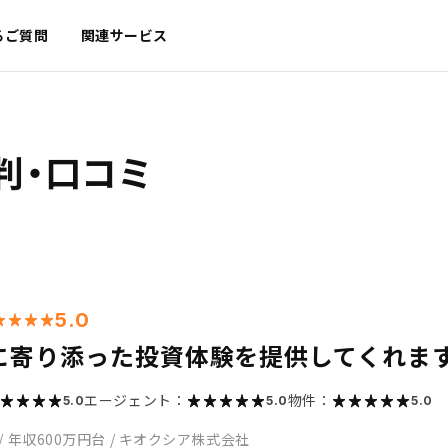
るご質問
関連サービス
判・口コミ
5.0
に寄り添った投資体験を提供してくれま
エージェント：
物件：
5.0
5.0
5.0
/
年収600万円台
/
キオクシア株式会社