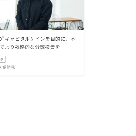
の”キャピタルゲインを目的に、不
でより戦略的な分散投資を
ータ
IT企業勤務