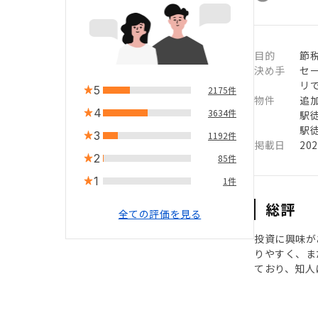
目的
節
決め手
セ
リ
5
2175件
物件
追
4
3634件
駅徒
駅徒
3
1192件
掲載日
20
2
85件
1
1件
総評
全ての評価を見る
投資に興味が
りやすく、ま
ており、知人