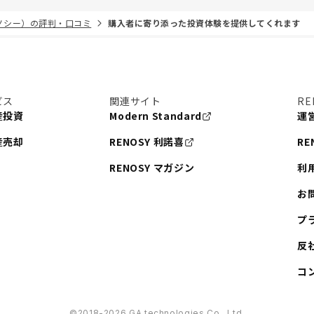
リノシー）の評判・口コミ
購入者に寄り添った投資体験を提供してくれます
ビス
関連サイト
RE
産投資
Modern Standard
運
産売却
RENOSY 利諾喜
RE
RENOSY マガジン
利
お
プ
反
コ
©︎2018-2026 GA technologies Co., Ltd.