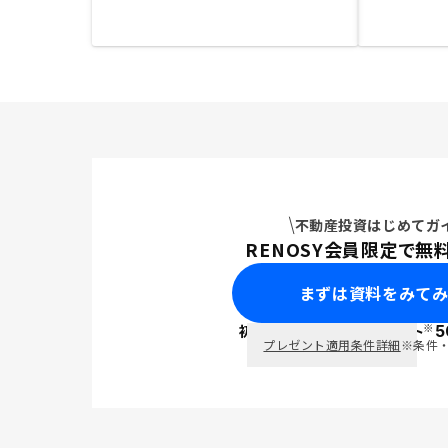
不動産投資はじめてガ
RENOSY会員限定で無
まずは資料をみて
※
初回面談で
ポイント
5
PayPay
プレゼント適用条件詳細
※条件