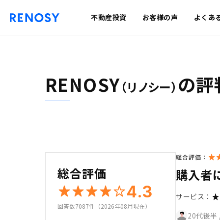
不動産投資
お客様の声
よくあ
RENOSY
の評
（リノシー）
総合評価：
総合評価
購入者
4.3
サービス：
回答数7087件（2026年08月現在）
20代後半