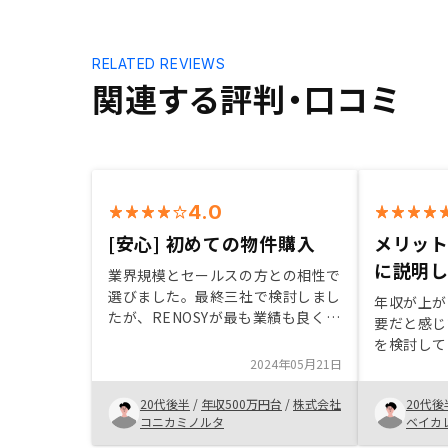
RELATED REVIEWS
関連する評判・口コミ
4.0
[安心] 初めての物件購入
メリッ
に説明
業界規模とセールスの方との相性で
選びました。最終三社で検討しまし
年収が上が
たが、RENOSYが最も業績も良く、
要だと感じ
セールスが丁寧でした。売却すると
を検討していま
きのことも考えると、業界最大手企
2024年05月21日
産について
業で始めたいと思い、RENOCYでの
効果が高い
不動産投資を始めることにしまし
20代後半
/
年収500万円台
/
株式会社
20代後
投資を検討
た。
コニカミノルタ
ベイカ
に決めた理