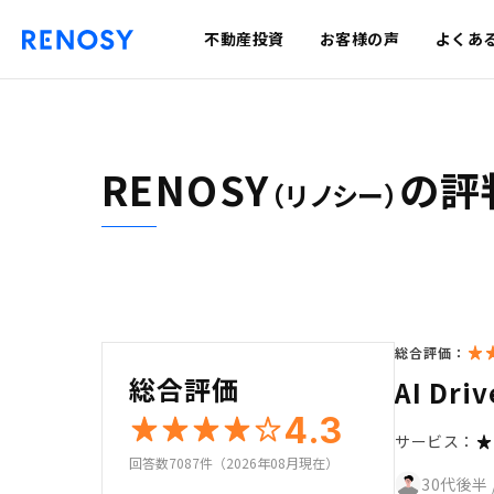
不動産投資
お客様の声
よくあ
RENOSY
の評
（リノシー）
総合評価：
総合評価
AI Dri
4.3
サービス：
回答数7087件（2026年08月現在）
30代後半