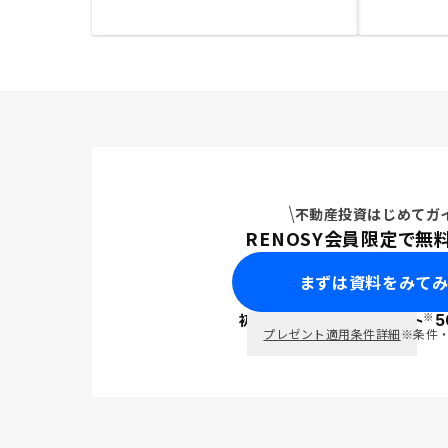
不動産投資はじめてガ
RENOSY会員限定で無
まずは資料をみて
※
初回面談で
ポイント
5
PayPay
プレゼント適用条件詳細
※条件