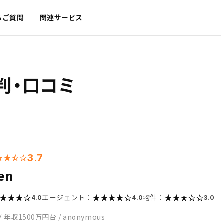
るご質問
関連サービス
判・口コミ
3.7
ven
エージェント：
物件：
4.0
4.0
3.0
/
年収1500万円台
/
anonymous