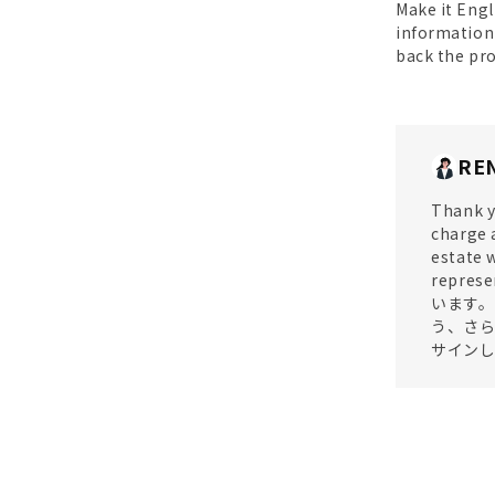
Make it Engl
information 
back the pro
RE
Thank y
charge a
estate w
repres
います。
う、さら
サインし