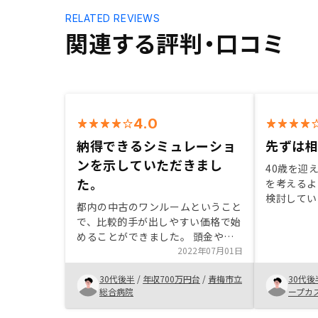
RELATED REVIEWS
関連する評判・口コミ
4.0
納得できるシミュレーショ
先ずは
ンを示していただきまし
40歳を迎
た。
を考えるよ
検討してい
都内の中古のワンルームということ
を行い、リ
で、比較的手が出しやすい価格で始
で納得いく
めることができました。 頭金やロ
管理プラン
ーン年数などじっくり比較する時間
2022年07月01日
いたものに
と手間をとっていただいたので納得
30代後半
/
年収700万円台
/
青梅市立
30代後
して始めることができました。 や
総合病院
ープカ
っとスタート地点。本番はこれから
会社
ですが、これまでの面倒な手続き等