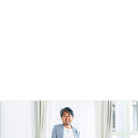
あったのでリノシーに決めました。
あと、不動産屋さんは決断を急かし
てくるイメージですがゆっくり決断
したいとお伝えすると真摯に対応頂
けたのも決め手になりました。窓口
の営業担当とセミナー担当の連携不
足を感じました。 セミナーのリマ
インドを当日の直前に連絡するなど
個人的にはありえないと思うことも
ありました。最終的にはリノシーに
決めましたが大手にありがちなのか
手が回ってない対応はまあまあある
なと思いました。