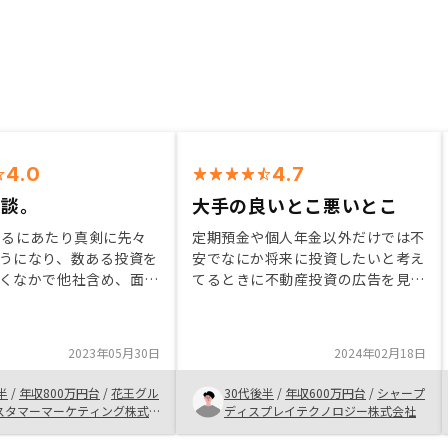
4.0
4.7
相談。
大手の良いとこ悪いとこ
えるにあたり真剣に先々
定期預金や個人年金以外だけでは不
うになり、数ある投資を
安でなにか将来に投資したいと考え
くなかで他社含め、面談
てるときに不動産投資の広告を見か
スクや仕組みを聞いた上
けました。 入口は同業他社のセミ
ものだった。また複数の
ナーでしたが、比較のために最大手
があり、その中に望んで
のリノシーのセミナーに参加しまし
2023年05月30日
2024年02月18日
より近いのがあった為。
た。 どちらも魅力的な内容を提示
頂いたと思いますが、迷っていると
半
/
年収800万円台
/
花王グル
30代後半
/
年収600万円台
/
シャープ
きに他社に比べ、営業都合ではなく
スタマーマーケティング株式
ディスプレイテクノロジー株式会社
こちら側に選択権をくれて必要な情
報だけ丁寧に教えて頂けて信頼感が