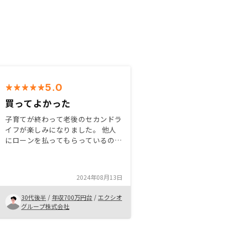
5.0
買ってよかった
子育てが終わって老後のセカンドラ
イフが楽しみになりました。 他人
にローンを払ってもらっているので
月々の支払いも少なく、老後のため
の資産形成、節税にもなりとても良
いと思います。 ローンの枠が可能
2024年08月13日
であればまた物件を購入したいで
す。
30代後半
/
年収700万円台
/
エクシオ
グループ株式会社