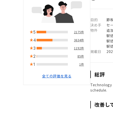
目的
節
決め手
セ
物件
追
5
2175件
駅徒
4
3634件
駅徒
駅徒
3
1192件
掲載日
20
2
85件
1
1件
総評
全ての評価を見る
Technology a
schedule.
改善し