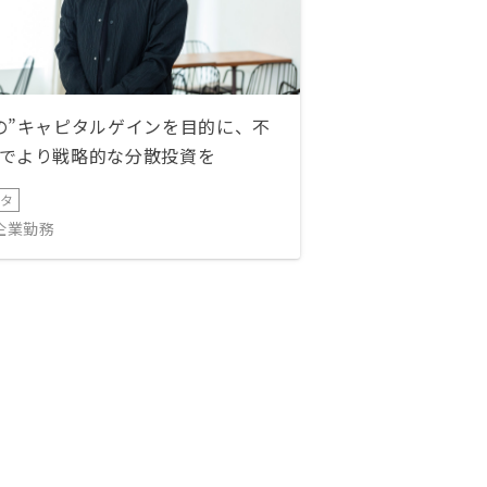
の”キャピタルゲインを目的に、不
でより戦略的な分散投資を
ータ
IT企業勤務