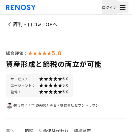
ログイン
評判・口コミTOPへ
5.0
総合評価：
資産形成と節税の両立が可能
サービス：
5.0
エージェント：
5.0
物件：
5.0
40代前半
/
年収6600万円台
/
株式会社セブントゥワン
目的
節税、 生命保険代わり、 相続対策