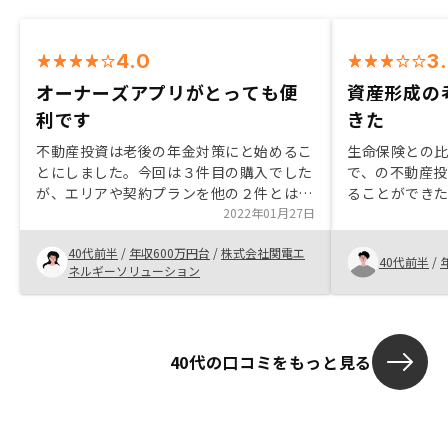
4.0
3
オーナーズアプリがとっても便
資産形成の
利です
きた
不動産投資は老後の年金対策にと始めるこ
生命保険との
とにしました。今回は３件目の購入でした
で、の不動産
が、エリアや契約プランを他の２件とは違
ることができた
う持ち方にして、リスク分散を図りまし
2022年01月27日
の投資商品と
た。御社は説明が的確でわかりやすいの
る程度、想定
40代前半
/
年収600万円台
/
株式会社関電エ
で、興味を持っている友人にはオススメし
産投資の良い
40代前半
/
ネルギーソリューション
たいと思います。御社にメリットのない問
合せにも迅速丁寧に回答いただければと思
います。
40代の口コミをもっと見る