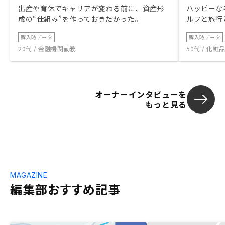
出産や育休でキャリアが変わる前に、資産形
ハッピーな
成の“仕組み”を作っておきたかった。
ルフと旅行
購入時データ
購入時データ
20代 / 金融機関勤務
50代 / 化
オーナーインタビューを
もっと見る
MAGAZINE
編集部おすすめ記事