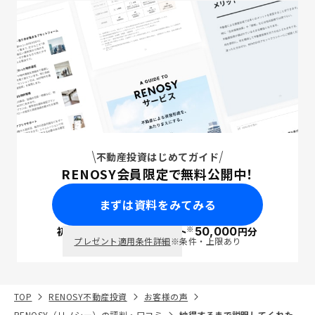
不動産投資はじめてガイド
RENOSY会員限定で無料公開中！
まずは資料をみてみる
※
初回面談で
ポイント
50,000
円分
PayPay
プレゼント適用条件詳細
※条件・上限あり
TOP
RENOSY不動産投資
お客様の声
RENOSY（リノシー）の評判・口コミ
納得するまで説明してくれた