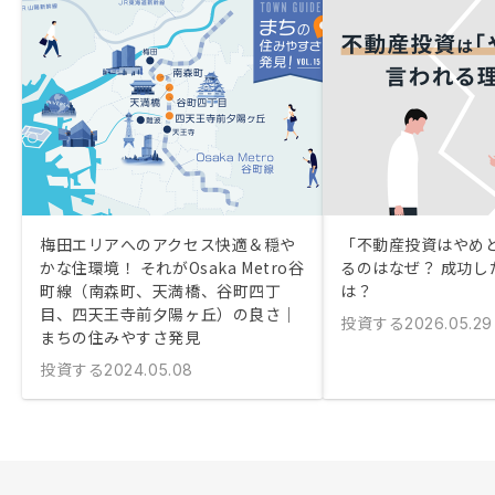
梅田エリアへのアクセス快適＆穏や
「不動産投資はやめ
かな住環境！ それがOsaka Metro谷
るのはなぜ？ 成功し
町線（南森町、天満橋、谷町四丁
は？
目、四天王寺前夕陽ヶ丘）の良さ｜
投資する
2026.05.29
まちの住みやすさ発見
投資する
2024.05.08