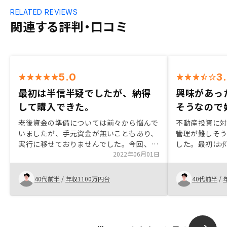
RELATED REVIEWS
関連する評判・口コミ
5.0
3
最初は半信半疑でしたが、納得
興味があっ
して購入できた。
そうなので
老後資金の準備については前々から悩んで
不動産投資に
いましたが、手元資金が無いこともあり、
管理が難しそ
実行に移せておりませんでした。今回、
した。最初は
RENOSYを紹介され、はじめて、不動産投
2022年06月01日
獲得するつも
資について勉強し、自己資金が少なくても
クが少なそう
信用ローンという方法ではじることが出来
来の安定に繋
40代前半
/
年収1100万円台
40代前半
/
ることを知り、納得してはじめることが出
を合わせて節
来ました。友人等に紹介する際のツールを
た。
もっと充実してほしい。