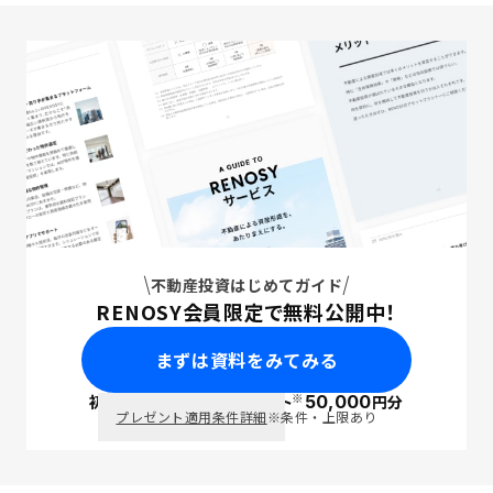
不動産投資はじめてガイド
RENOSY会員限定で無料公開中！
まずは資料をみてみる
※
初回面談で
ポイント
50,000
円分
PayPay
プレゼント適用条件詳細
※条件・上限あり