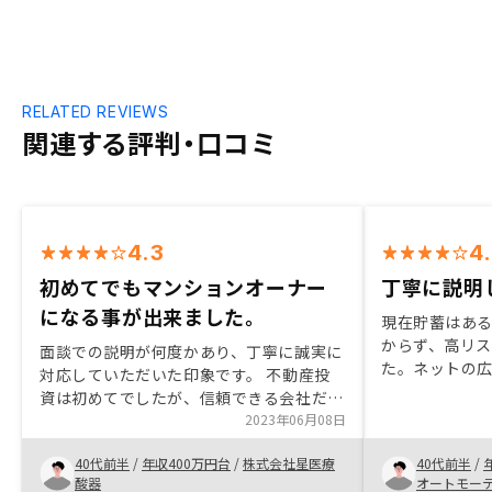
RELATED REVIEWS
関連する評判・口コミ
4.3
4
初めてでもマンションオーナー
丁寧に説明
になる事が出来ました。
現在貯蓄はあ
からず、高リ
面談での説明が何度かあり、丁寧に誠実に
た。ネットの
対応していただいた印象です。 不動産投
ゾンギフト券
資は初めてでしたが、信頼できる会社だと
軽い気持ちで話
思いました。 個人の資産内での運用にお
2023年06月08日
私が求めてい
いて、ちゃんとデータで解説してもらえた
ることに決め
40代前半
/
年収400万円台
/
株式会社星医療
40代前半
/
ので信頼度が増しました。
酸器
オートモー