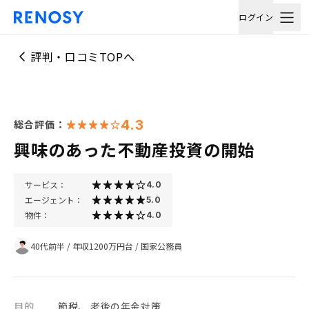
ログイン
評判・口コミTOPへ
4.3
総合評価：
興味のあった不動産投資の開始
サービス：
4.0
エージェント：
5.0
物件：
4.0
40代前半
/
年収1200万円台
/
国家公務員
目的
節税、 老後の年金対策