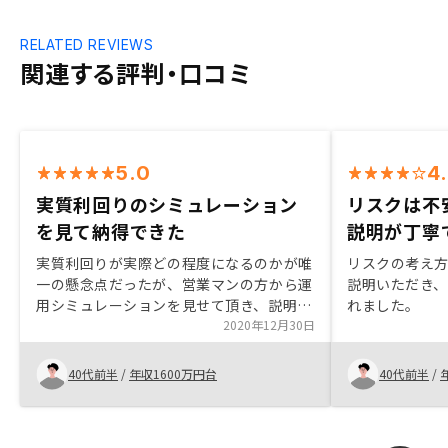
RELATED REVIEWS
関連する評判・口コミ
5.0
4
実質利回りのシミュレーション
リスクは不安
を見て納得できた
説明が丁寧
実質利回りが実際どの程度になるのかが唯
リスクの考え
一の懸念点だったが、営業マンの方から運
説明いただき
用シミュレーションを見せて頂き、説明を
れました。
受け、納得することかできたから。アプリ
2020年12月30日
上の収益シミュレーションに不動産相場が
タイムリーに連動するようになると良いと
40代前半
/
年収1600万円台
40代前半
/
思います。