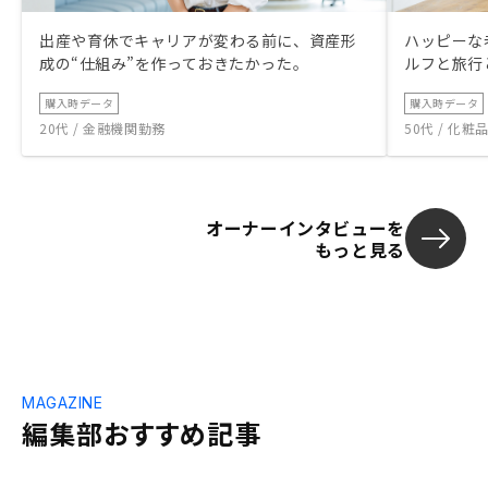
出産や育休でキャリアが変わる前に、資産形
ハッピーな
成の“仕組み”を作っておきたかった。
ルフと旅行
購入時データ
購入時データ
20代 / 金融機関勤務
50代 / 化
オーナーインタビューを
もっと見る
MAGAZINE
編集部おすすめ記事