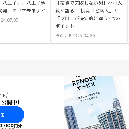
「八王子」、八王子駅
【投資で失敗しない男】杉村太
開発｜エリア未来ナビ
蔵が語る！ 投資「ど素人」と
「プロ」が決定的に違う2つの
024.07.05
ポイント
投資する
2025.04.30
イド
料公開中！
みる
0,000
円分