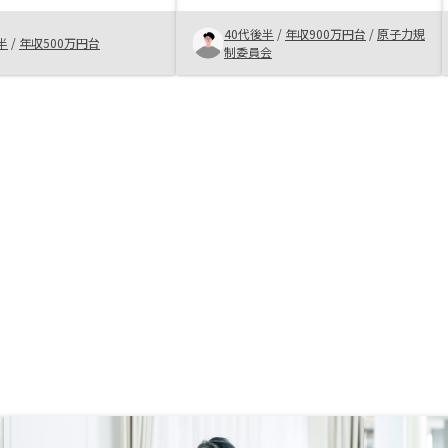
れ、丁寧に分かりやすく
を行い、生の声を聞き、リスクを理
40代後半
/
年収900万円台
/
原子力規
さったことでとても安心
解した上で自分である程度の納得感
半
/
年収500万円台
制委員会
を決心できました。 ま
が持てれば一歩踏み出すことが重要
ナ禍だからと思います
だと思います。renosyは業界でも
で面談実施したことも、
注目を浴びていますが、ＡＩを活用
に繋がったと思います。
した不動産業を行っており、新しい
不動産業を目指していること、また
販売から、管理、売却に至るまで一
気通貫で行っているところに魅力を
感じております。