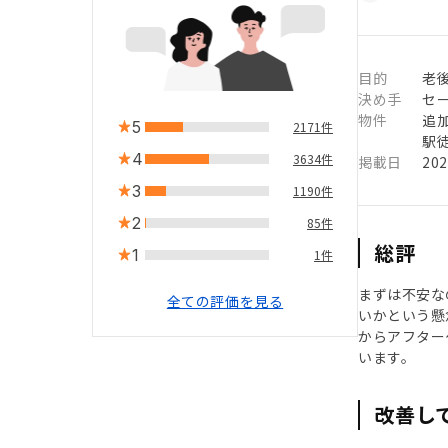
目的
老
決め手
セ
物件
追
5
2171件
駅徒
4
3634件
掲載日
20
3
1190件
2
85件
総評
1
1件
まずは不安な
全ての評価を見る
いかという懸
からアフター
います。
改善し