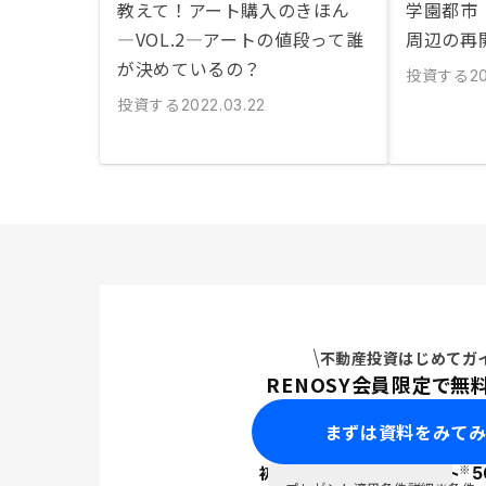
教えて！アート購入のきほん
学園都市
―VOL.2―アートの値段って誰
周辺の再
が決めているの？
投資する
2
投資する
2022.03.22
不動産投資はじめてガ
RENOSY会員限定で無
まずは資料をみて
※
初回面談で
ポイント
5
PayPay