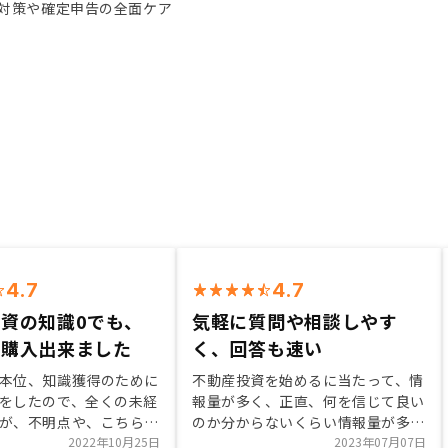
対策や確定申告の全面ケア
4.7
4.7
資の知識0でも、
気軽に質問や相談しやす
て購入出来ました
く、回答も速い
本位、知識獲得のために
不動産投資を始めるに当たって、情
をしたので、全くの未経
報量が多く、正直、何を信じて良い
が、不明点や、こちらに
のか分からないくらい情報量が多い
にくいであろう事を先に
2022年10月25日
中、やはり数社、不動産会社と面談
2023年07月07日