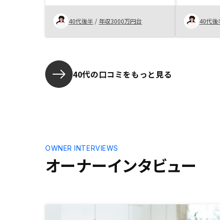
なりました。今のところ特にないで
提示してく
す。
教えてくだ
40代後半
/
年収3000万円台
40代後
でき、購入
た、ココロ
が、Web
迅速な対応
40代の口コミをもっと見る
OWNER INTERVIEWS
オーナーインタビュー