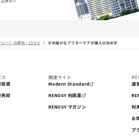
・上限あり
リノシー）の評判・口コミ
きめ細かなアフターケアが購入の決め手
ビス
関連サイト
RE
産投資
Modern Standard
運
産売却
RENOSY 利諾喜
RE
RENOSY マガジン
利
お
プ