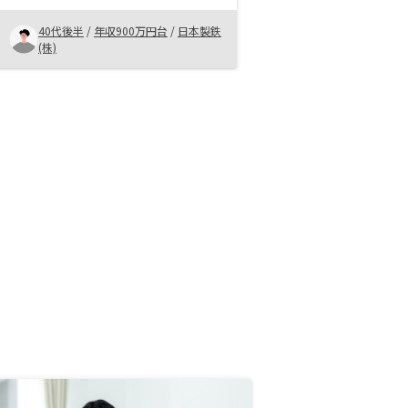
切りました。今後この選択がよかっ
40代後半
/
年収900万円台
/
日本製鉄
たのかは、現状では判断できません
(株)
が、今後 良い投資だったと思いた
いです。