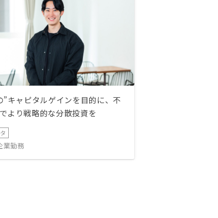
の”キャピタルゲインを目的に、不
でより戦略的な分散投資を
ータ
IT企業勤務