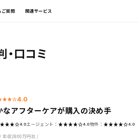
るご質問
関連サービス
判・口コミ
4.0
かなアフターケアが購入の決め手
エージェント：
物件：
4.0
4.0
4.0
/
年収2800万円台
/