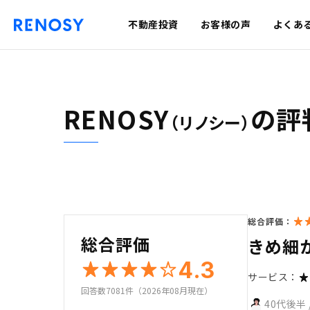
不動産投資
お客様の声
よくあ
RENOSY
の評
（リノシー）
総合評価：
総合評価
きめ細
4.3
サービス：
回答数7081件（2026年08月現在）
40代後半