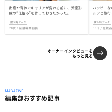
出産や育休でキャリアが変わる前に、資産形
ハッピーな
成の“仕組み”を作っておきたかった。
ルフと旅行
購入時データ
購入時データ
20代 / 金融機関勤務
50代 / 化
オーナーインタビューを
もっと見る
MAGAZINE
編集部おすすめ記事