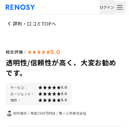
ログイン
評判・口コミTOPへ
5.0
総合評価：
透明性/信頼性が高く、大変お勧め
です。
サービス：
5.0
エージェント：
5.0
物件：
5.0
40代後半
/
年収1500万円台
/
第一三共株式会社