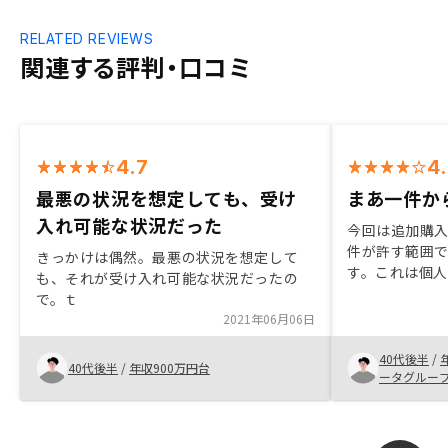
RELATED REVIEWS
関連する評判・口コミ
4.7
4
最悪の状況を想定しても、受け
まあ一件か
入れ可能な状況だった
今回は追加購
件が許す範囲
きっかけは偶然。最悪の状況を想定して
す。これは個
も、それが受け入れ可能な状況だったの
が、三十代で
で。ｔ
る、というの
2021年06月06日
ことで不動産
が応でも自身
40代後半
/
40代後半
/
年収900万円台
す。書籍の勉
ータグルー
まりませんが
が違うからで
も知れません