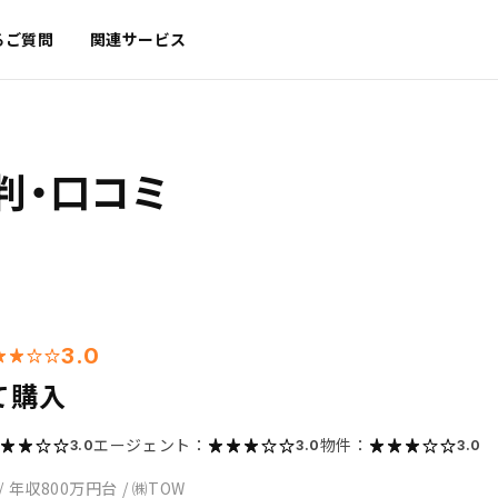
るご質問
関連サービス
判・口コミ
3.0
て購入
エージェント：
物件：
3.0
3.0
3.0
/
年収800万円台
/
㈱TOW