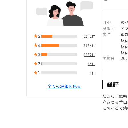
目的
節
決め手
ア
物件
追
5
2172件
駅徒
4
3634件
駅徒
駅徒
3
1192件
掲載日
20
2
85件
1
1件
総評
全ての評価を見る
たまたま臨時
介させる手口
にAIなどで