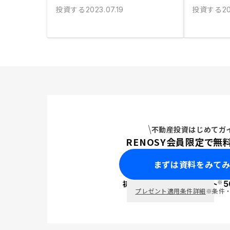
投資する
投資する
2023.07.19
20
不動産投資はじめてガ
RENOSY会員限定で無
まずは資料をみて
※
初回面談で
ポイント
5
PayPay
プレゼント適用条件詳細
※条件