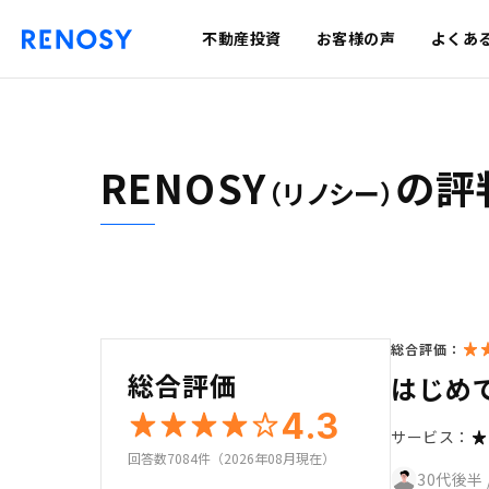
不動産投資
お客様の声
よくあ
RENOSY
の評
（リノシー）
総合評価：
総合評価
はじめ
4.3
サービス：
回答数7084件（2026年08月現在）
30代後半