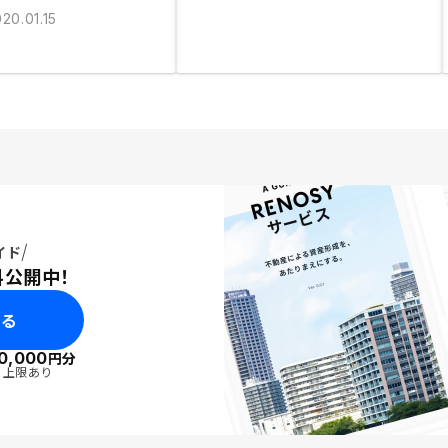
20.01.15
イド
料公開中！
みる
0,000
円分
・上限あり