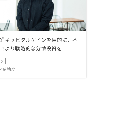
の”キャピタルゲインを目的に、不
でより戦略的な分散投資を
ータ
IT企業勤務