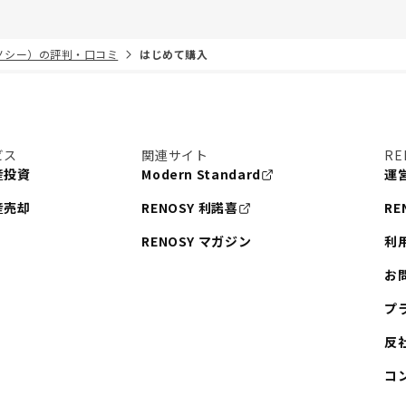
リノシー）の評判・口コミ
はじめて購入
ビス
関連サイト
RE
産投資
Modern Standard
運
産売却
RENOSY 利諾喜
RE
RENOSY マガジン
利
お
プ
反
コ