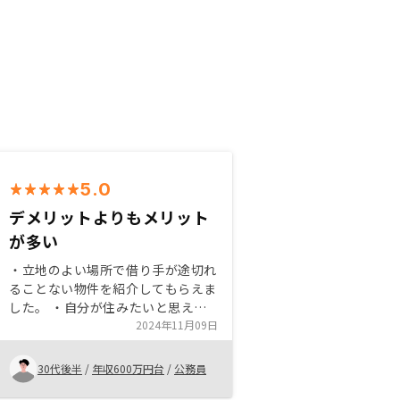
5.0
デメリットよりもメリット
が多い
・立地のよい場所で借り手が途切れ
ることない物件を紹介してもらえま
した。 ・自分が住みたいと思える
ような素敵な内装、外観なので、借
2024年11月09日
り手が付きやすいと感じました。
・投資信託よりもリスクが高いと思
30代後半
/
年収600万円台
/
公務員
っていましたが、投資信託よりもリ