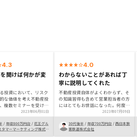
4.3
4.0
話を聞けば何かが変
わからないことがあれば丁
寧に説明してくれた
る投資において、リスク
不動産投資自体がよくわからず、そ
的な価値を考え不動産投
の知識習得も含めて営業担当者の方
、複数セミナーを受けた
にはとてもお世話になった。何度も
で、自分に最適な管理プ
2023年06月01日
同じ質問をしたこともあったが、丁
2023年07月09日
た為。 また不動産投資
寧に、またいろいろな視点も含め教
半
/
年収800万円台
/
花王グル
30代後半
/
年収700万円台
/
西日本旅
とを詳しく、リスク、メ
えてくれて、アドバイスがあったの
スタマーマーケティング株式
客鉄道株式会社
リット含め説明を受け不
ことは自分とってとてもプラスだっ