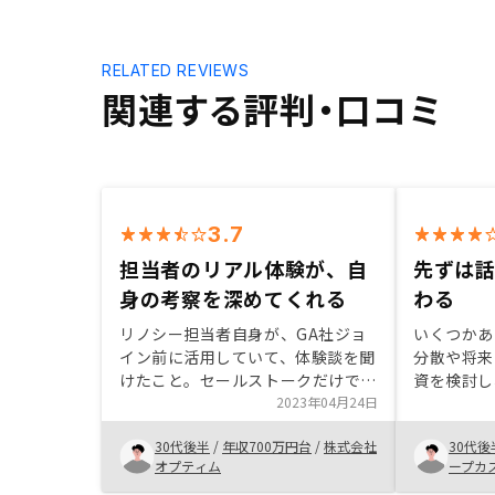
RELATED REVIEWS
関連する評判・口コミ
3.7
担当者のリアル体験が、自
先ずは
身の考察を深めてくれる
わる
リノシー担当者自身が、GA社ジョ
いくつかあ
イン前に活用していて、体験談を聞
分散や将来
けたこと。セールストークだけでは
資を検討し
なく、担当者自身の意思決定根拠
2023年04月24日
りしたなか
や、目的を聞けたことがリアリティ
ランがあっ
30代後半
/
年収700万円台
/
株式会社
30代後
が合ってよかった。基本的に気にな
に関するこ
オプティム
ープカ
った点に対する質問は客観的な視点
リットデメ
会社