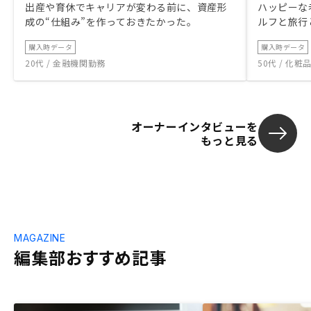
出産や育休でキャリアが変わる前に、資産形
ハッピーな
成の“仕組み”を作っておきたかった。
ルフと旅行
購入時データ
購入時データ
20代 / 金融機関勤務
50代 / 化
オーナーインタビューを
もっと見る
MAGAZINE
編集部おすすめ記事