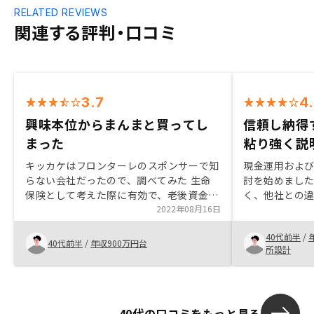
RELATED REVIEWS
関連する評判・口コミ
3.7
4
興味本位からまんまと買ってし
信頼し納得
まった
粘り強く説
キッカケはフロンターレのスポンサーで知
現金運用およ
らない会社だったので、調べてみた 生命
討を始めまし
保険として考えた際に有効で、老後資金を
く、他社との
作れるため、セールス上の弱点が見つけら
2022年08月16日
スタートでし
れなかった 営業担当者の回答は早く時間
付けず状況を
40代前半
/
調整がスムーズだったアプリの検索機能
てくれたこと
40代前半
/
年収900万円台
所設計
こと、また保
にも粘り強く
信頼感をもっ
きました。い
40代の口コミをもっと見る
ピーディに対