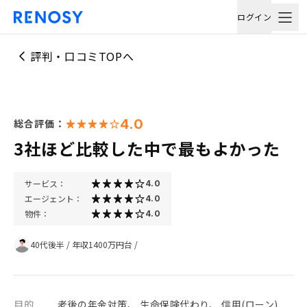
ログイン
評判・口コミTOPへ
4.0
総合評価：
3社ほど比較した中で最もよかった
サービス：
4.0
エージェント：
4.0
物件：
4.0
40代後半
/
年収1400万円台
/
目的
老後の年金対策、 生命保険代わり、 信用(ローン)