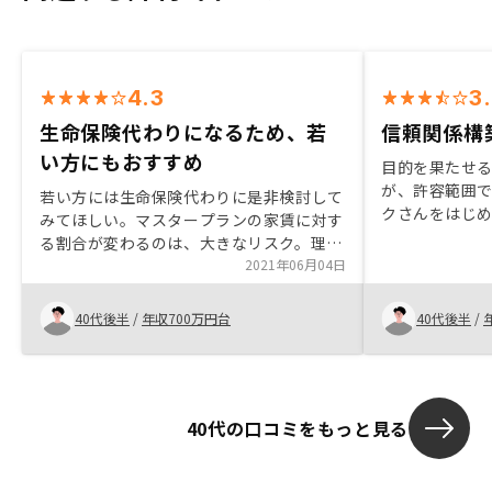
4.3
3
生命保険代わりになるため、若
信頼関係構
い方にもおすすめ
目的を果たせる
が、許容範囲で
若い方には生命保険代わりに是非検討して
クさんをはじ
みてほしい。マスタープランの家賃に対す
んの人柄が、良
る割合が変わるのは、大きなリスク。理由
合う中で、人
はなんとでも付けられるので。
2021年06月04日
きるのか否かは
がクリアーで
40代後半
/
年収700万円台
40代後半
/
断をしました。
10年のシミュ
供があると、
どこに、リス
数字から判断
40代の口コミをもっと見る
説明をいただ
いじってみた
にもお互いの