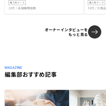
購入時データ
購入時データ
20代 / 金融機関勤務
50代 / 化
オーナーインタビューを
もっと見る
MAGAZINE
編集部おすすめ記事