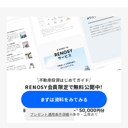
不動産投資はじめてガイド
RENOSY会員限定で無料公開中！
まずは資料をみてみる
※
初回面談で
ポイント
50,000
円分
PayPay
プレゼント適用条件詳細
※条件・上限あり