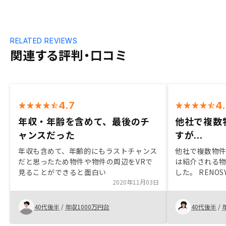
RELATED REVIEWS
関連する評判・口コミ
4.7
4
年収・年齢を含めて、最後のチ
他社で複数
ャンスだった
すが...
年収も含めて、年齢的にもラストチャンス
他社で複数物
だと思ったため物件や物件の周辺をVRで
は紹介される
見ることができると面白い
した。 RENOSYでは紹介される物件が多
2020年11月03日
数あり、自身
すぐに見つかりました。
ジタル化が進
40代後半
/
年収1000万円台
40代後半
/
満足しており