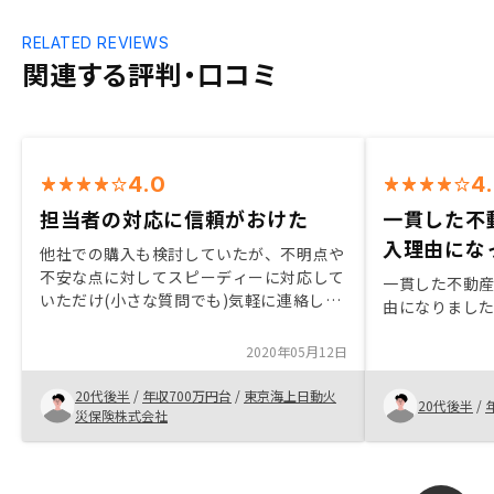
RELATED REVIEWS
関連する評判・口コミ
4.0
4
担当者の対応に信頼がおけた
一貫した不
入理由にな
他社での購入も検討していたが、不明点や
不安な点に対してスピーディーに対応して
一貫した不動
いただけ(小さな質問でも)気軽に連絡して
由になりまし
相談にのっていただけた。
2020年05月12日
20代後半
/
年収700万円台
/
東京海上日動火
20代後半
/
災保険株式会社