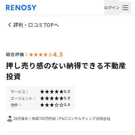
ログイン
評判・口コミTOPへ
4.3
総合評価：
押し売り感のない納得できる不動産
投資
サービス：
5.0
エージェント：
5.0
物件：
3.0
20代後半
/
年収700万円台
/
PwCコンサルティング合同会社