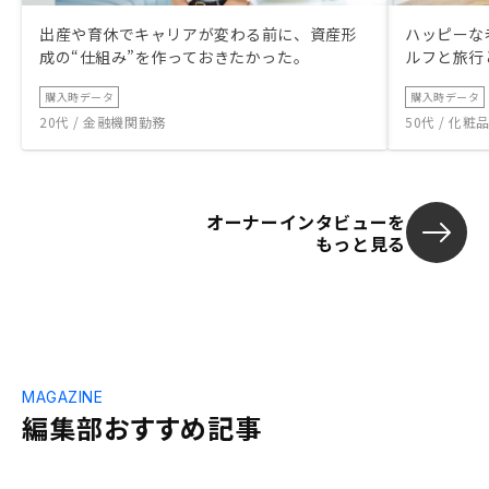
出産や育休でキャリアが変わる前に、資産形
ハッピーな
成の“仕組み”を作っておきたかった。
ルフと旅行
購入時データ
購入時データ
20代 / 金融機関勤務
50代 / 化
オーナーインタビューを
もっと見る
MAGAZINE
編集部おすすめ記事