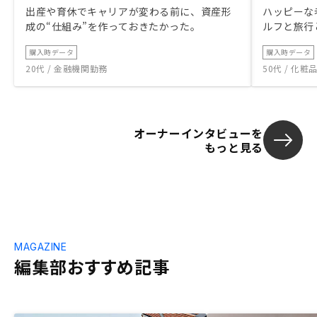
出産や育休でキャリアが変わる前に、資産形
ハッピーな
成の“仕組み”を作っておきたかった。
ルフと旅行
購入時データ
購入時データ
20代 / 金融機関勤務
50代 / 化
オーナーインタビューを
もっと見る
MAGAZINE
編集部おすすめ記事