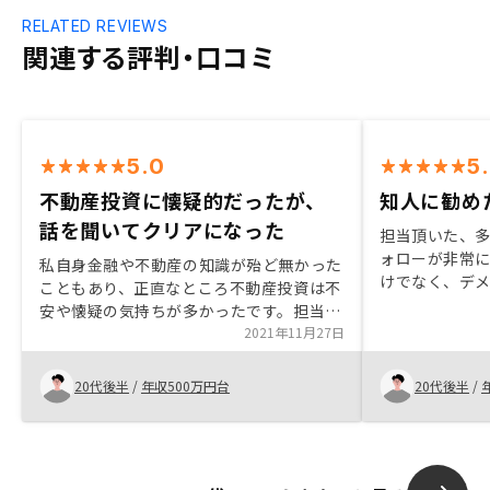
RELATED REVIEWS
関連する評判・口コミ
5.0
5
不動産投資に懐疑的だったが、
知人に勧め
話を聞いてクリアになった
担当頂いた、
ォローが非常
私自身金融や不動産の知識が殆ど無かった
けでなく、デ
こともあり、正直なところ不動産投資は不
き、またその
安や懐疑の気持ちが多かったです。担当の
プランがあり
方から気さくに丁寧に接していただき、些
2021年11月27日
リで物件を常
細な疑問点でも親身に聞いていただけたお
にあっており
かげで諸々クリアにした状態で購入を決め
20代後半
/
年収500万円台
20代後半
/
を知人に勧め
られました。特に思いつきません。