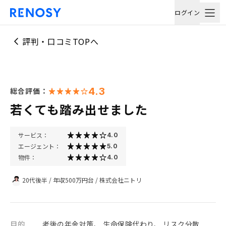
ログイン
評判・口コミTOPへ
4.3
総合評価：
若くても踏み出せました
サービス：
4.0
エージェント：
5.0
物件：
4.0
20代後半
/
年収500万円台
/
株式会社ニトリ
目的
老後の年金対策、 生命保険代わり、 リスク分散