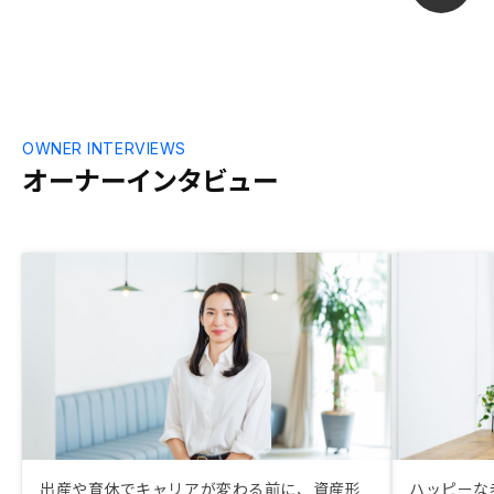
「今日現金持
5000円も請
す。
OWNER INTERVIEWS
オーナーインタビュー
出産や育休でキャリアが変わる前に、資産形
ハッピーな