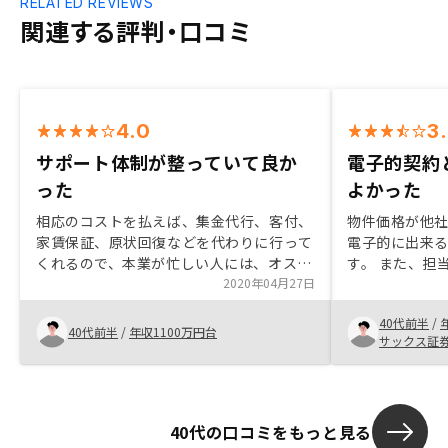
RELATED REVIEWS
関連する評判・口コミ
4.0
3
サポート体制が整っていて良か
電子的契約
った
よかった
相応のコストを払えば、集金代行、客付、
物件価格が他
家賃保証、原状回復などを代わりに行って
電子的に出来
くれるので、本業が忙しい人には、オスス
す。 また、担
メできます。また不動産の業界において革
2020年04月27日
間対応してく
新的な取り組みを導入しようとしているの
西で不動産運
40代前半
/
で、先端のビジネスモデルを学べるのでは
ば、契約途中
40代前半
/
年収1100万円台
サックス証
ないかと思います。アプリの使い勝手。一
べきだと感じま
覧で保有物件を見れて管理できるのは良い
の取得につい
のですが、銀行の口座や借入残高などと自
れていました
動で連携できればもっと良いサービスにな
ングで費用は
40代の口コミをもっと見る
ると思います。
えるべきで、