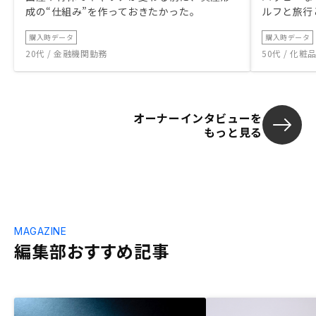
成の“仕組み”を作っておきたかった。
ルフと旅行
購入時データ
購入時データ
20代 / 金融機関勤務
50代 / 化
オーナーインタビューを
もっと見る
MAGAZINE
編集部おすすめ記事