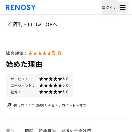
ログイン
評判・口コミTOPへ
5.0
総合評価：
始めた理由
サービス：
5.0
エージェント：
5.0
物件：
5.0
40代前半
/
年収600万円台
/
デロイトトーマツ
目的
節税、 投機目的、 老後の年金対策