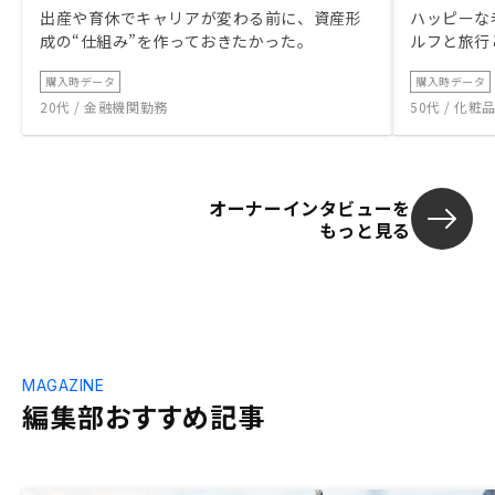
出産や育休でキャリアが変わる前に、資産形
ハッピーな
成の“仕組み”を作っておきたかった。
ルフと旅行
購入時データ
購入時データ
20代 / 金融機関勤務
50代 / 化
オーナーインタビューを
もっと見る
MAGAZINE
編集部おすすめ記事