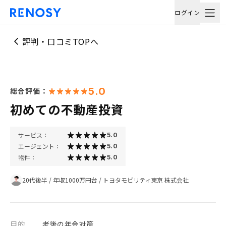
ログイン
評判・口コミTOPへ
5.0
総合評価：
初めての不動産投資
サービス：
5.0
エージェント：
5.0
物件：
5.0
20代後半
/
年収1000万円台
/
トヨタモビリティ東京 株式会社
目的
老後の年金対策