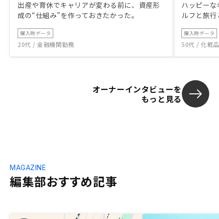
出産や育休でキャリアが変わる前に、資産形
ハッピーな
成の“仕組み”を作っておきたかった。
ルフと旅行
購入時データ
購入時データ
20代 / 金融機関勤務
50代 / 化
オーナーインタビューを
もっと見る
MAGAZINE
編集部おすすめ記事