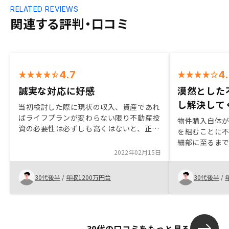
RELATED REVIEWS
関連する評判・口コミ
4.7
4
誠実な対応に好感
漠然とした
し解決して
当初検討した際に現状の収入、資産であれ
ばライフプランが変わらない限り不動産投
物件購入自体
資の必要性は必ずしも高くはないと、正直
を組むことに
に教えてくれたり、疑問点が解消するまで
細部に至るま
相談に乗っていただけるなど営業担当者が
2022年02月15日
けたので納得
信頼できたため。地域ごとの相場や人口推
た。購入後は
移、災害情報等がすぐに分かる仕組みにな
に手間をかか
30代後半
/
年収1200万円台
30代後半
/
っていると検討しやすいです。
で、忙しくて
す。
30代の口コミをもっと見る