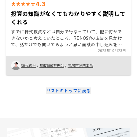
4.3
投資の知識がなくてもわかりやすく説明して
くれる
すでに株式投資などは自分で行なっていて、他に何かで
きないかと考えていたところ、RENOSYの広告を見かけ
て、話だけでも聞いてみようと思い面談の申し込みをし
ました。 担当の方の話を聞いていく中で、リスクが少な
2025年10月23日
く月々の費用も安く投資を始められるという点に魅力を
感じ始めました。
30代後半
/
年収600万円台
/
宝塚市消防本部
リストのトップに戻る