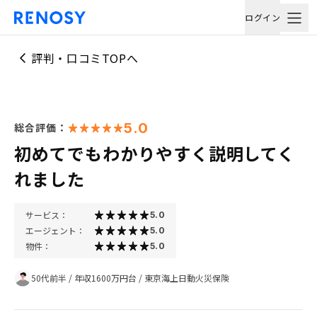
ログイン
評判・口コミTOPへ
5.0
総合評価：
初めてでもわかりやすく説明してく
れました
サービス：
5.0
エージェント：
5.0
物件：
5.0
50代前半
/
年収1600万円台
/
東京海上日動火災保険