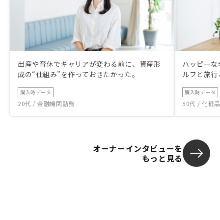
出産や育休でキャリアが変わる前に、資産形
ハッピーな
成の“仕組み”を作っておきたかった。
ルフと旅行
購入時データ
購入時データ
20代 / 金融機関勤務
50代 / 化
オーナーインタビューを
もっと見る