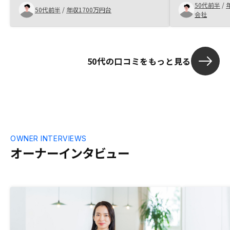
50代前半
/
ると感じられたことから安心して購入を決
ありますが、
50代前半
/
年収1700万円台
会社
意出来ました。余計なお世話かもしれませ
時期に何もし
んが、従業員の方の労務管理はもう少し配
ポイントです。
慮された方がいいと思います。
50代の口コミをもっと見る
OWNER INTERVIEWS
オーナーインタビュー