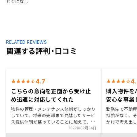
とくになし
RELATED REVIEWS
関連する評判・口コミ
4.7
4
こちらの意向を正面から受け止
購入物件を
め迅速に対応してくれた
安心な事業
物件の管理・メンテナンス体制がしっかり
勤務先で不動
していて、将来の売却まで見越したサービ
抵抗がなく、
ス提供体制が整っていることに加えて、
かけで考え出
日々の収支状況がアプリで簡単に分かるこ
2022年02月04日
終身保険には
と。また、担当者の方がよく勉強されてい
残せる事は大