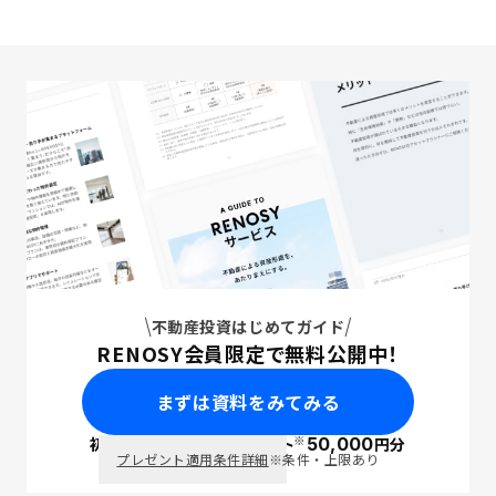
不動産投資はじめてガイド
RENOSY会員限定で無料公開中！
まずは資料をみてみる
※
初回面談で
ポイント
50,000
円分
PayPay
プレゼント適用条件詳細
※条件・上限あり