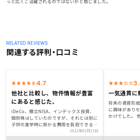
っと広くご活躍されるのではないかと感じました。
RELATED REVIEWS
関連する評判・口コミ
4.7
3
他社と比較し、物件情報が豊富
一気通貫に
にあると感じた。
将来の資産形
に興味があり
iDeCo、積立NISA、インデックス投資、
かけでした。 
個別株はしていたのですが、それとは別に
が、renos
子供の進学時に掛かる費用を負担できる投
を感じ購入を決
資として検討しました。不確定要素はある
2022年02月15日
いただいた方
ものの上手くいけば高い利回りを得られる