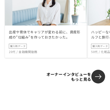
出産や育休でキャリアが変わる前に、資産形
ハッピーな
成の“仕組み”を作っておきたかった。
ルフと旅行
購入時データ
購入時データ
20代 / 金融機関勤務
50代 / 化
オーナーインタビューを
もっと見る