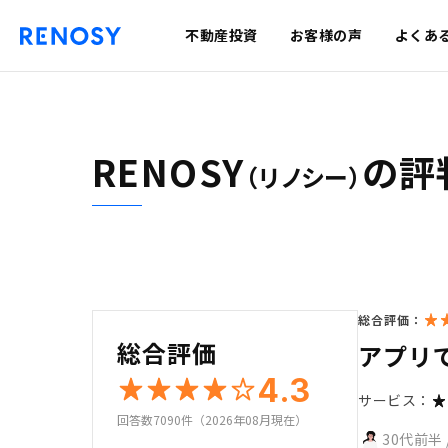
不動産投資
お客様の声
よくあ
RENOSY
の評
（リノシー）
総合評価：
総合評価
アプリ
4.3
サービス：
回答数7090件（2026年08月現在）
30代前半