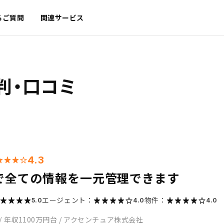
るご質問
関連サービス
判・口コミ
4.3
で全ての情報を一元管理できます
エージェント：
物件：
5.0
4.0
4.0
/
年収1100万円台
/
アクセンチュア株式会社