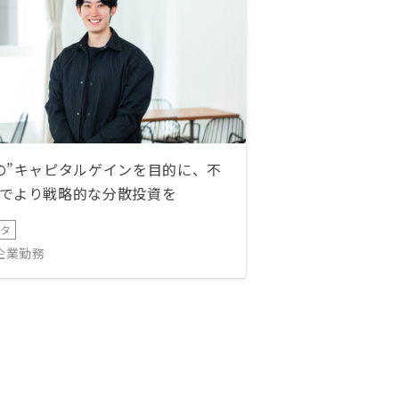
の”キャピタルゲインを目的に、不
でより戦略的な分散投資を
ータ
IT企業勤務