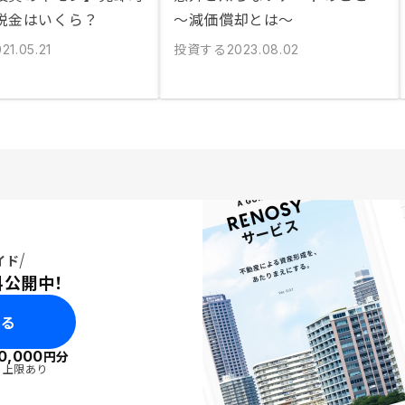
税金はいくら？
〜減価償却とは〜
投資する
21.05.21
2023.08.02
イド
料公開中！
みる
0,000
円分
・上限あり