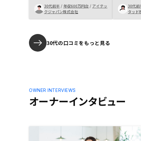
金額は相場より高いですから要注意
思いますが
30代前半
/
年収600万円台
/
アイテッ
30代前
です。
はサポート
クジャパン株式会社
タッド
ら遅い時間
ました。3
るまで待っ
他社と比較
30代の口コミをもっと見る
います。営
が弱いと思
が弱くて、
て、購入す
あったと思
ーアップし
と、アフタ
OWNER INTERVIEWS
じになると
オーナーインタビュー
は全然問題
によってア
かなと思い