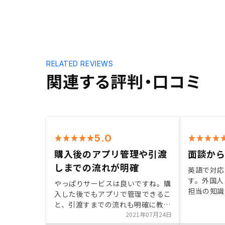
RELATED REVIEWS
関連する評判・口コミ
5.0
購入後のアプリ管理や引渡
面談か
しまでの流れが明確
英語で対応
す。外国人
やっぱりサービスは良いですね。購
担当の知識
入した後でもアプリで管理できるこ
す。特に節
と、引渡すまでの流れも明確に教え
いと思いま
てくれることなど、でも確かに物件
2021年07月24日
ティングが