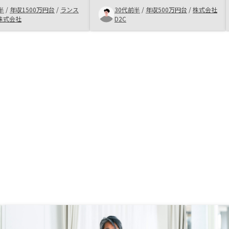
た際のご連絡も早くご連絡いただけ
、安心するまで営業担当
半
/
年収1500万円台
/
ランス
30代前半
/
年収500万円台
/
株式会社
るので、基本的に追加物件もリノシ
しました。夜勤があるか
株式会社
D2C
ー様から購入しようと考えておりま
まで調整して面談ができ
した。
60度物件管理、安心でき
ている等、これ以外にも
してサポートがいいと思
業側からのアフターケア
います。ファローアップ
営業担当は一旦契約し
れば終わりのイメージは
います。もう一回ファロ
て安心するように頂ける
ーケアが他社よりいい感
思いますが、購入までに
ありませんでしたので人
フターケアの希望が違う
ます。