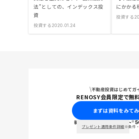
法”としての、インデックス投
にかかる
資
投資する
20
投資する
2020.01.24
不動産投資はじめてガ
RENOSY会員限定で無
まずは資料をみて
※
初回面談で
ポイント
5
PayPay
プレゼント適用条件詳細
※条件