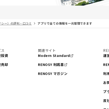
リノシー）の評判・口コミ
アプリで全ての情報を一元管理できます
ビス
関連サイト
RE
産投資
Modern Standard
運
産売却
RENOSY 利諾喜
RE
RENOSY マガジン
利
お
プ
反