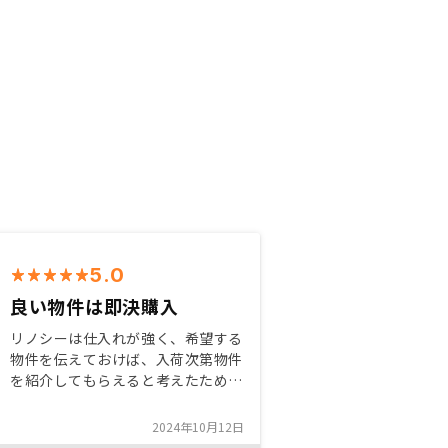
5.0
良い物件は即決購入
リノシーは仕入れが強く、希望する
物件を伝えておけば、入荷次第物件
を紹介してもらえると考えたため。
明確に物件の購入基準を営業担当に
伝えておくのが大切と思います。
2024年10月12日
紹介してもらったら即決しないと良