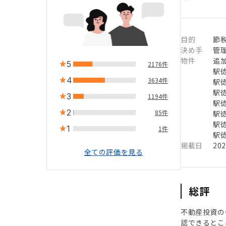
目的
節
決め手
管
物件
追
5
2176件
駅徒
4
3634件
駅徒
駅徒
3
1194件
駅徒
2
85件
駅徒
駅徒
1
1件
駅徒
掲載日
20
全ての評価を見る
総評
不動産投資の
認できるとこ