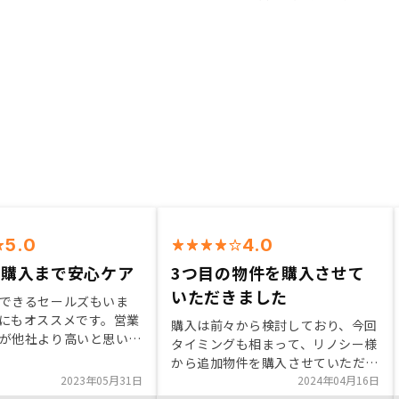
5.0
4.0
ら購入まで安心ケア
3つ目の物件を購入させて
いただきました
できるセールズもいま
にもオススメです。営業
購入は前々から検討しており、今回
が他社より高いと思いま
タイミングも相まって、リノシー様
税に関しては理解力が高
から追加物件を購入させていただき
した。コロナでほぼミー
2023年05月31日
ました。空室時の連絡や何か破損し
2024年04月16日
ネットになって不安だと