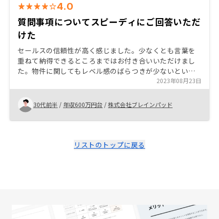
4.0
質問事項についてスピーディにご回答いただ
けた
セールスの信頼性が高く感じました。少なくとも言葉を
重ねて納得できるところまではお付き合いいただけまし
た。物件に関してもレベル感のばらつきが少ないという
部分は好ましく感じました。また、アプリで管理するこ
2023年08月23日
とで、管理コストが低いという部分も購入をするきっか
けとなりました。
30代前半
/
年収600万円台
/
株式会社ブレインパッド
リストのトップに戻る