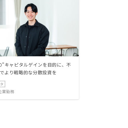
の”キャピタルゲインを目的に、不
でより戦略的な分散投資を
ータ
IT企業勤務