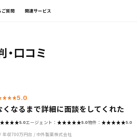
るご質問
関連サービス
判・口コミ
5.0
なくなるまで詳細に面談をしてくれた
エージェント：
物件：
5.0
5.0
5.0
/
年収700万円台
/
中外製薬株式会社