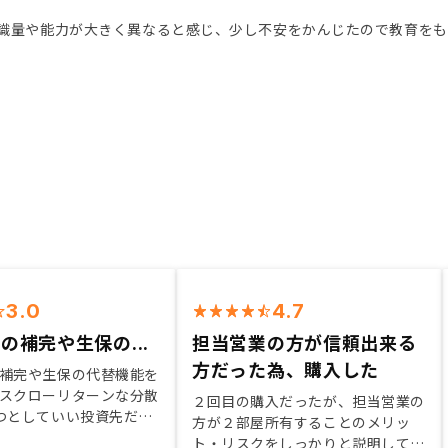
識量や能力が大きく異なると感じ、少し不安をかんじたので教育を
3.0
4.7
の補完や生保の...
担当営業の方が信頼出来る
方だった為、購入した
補完や生保の代替機能を
スクローリターンな分散
２回目の購入だったが、担当営業の
つとしていい投資先だと
方が２部屋所有することのメリッ
ト・リスクをしっかりと説明してく