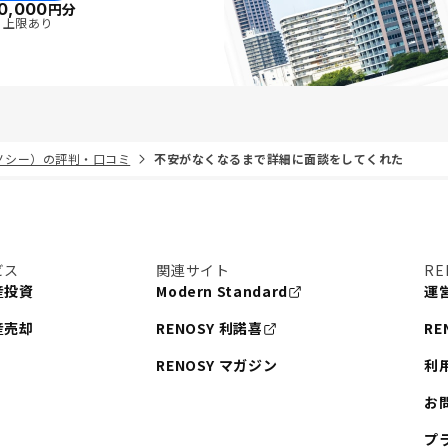
0,000
円分
・上限あり
リノシー）の評判・口コミ
不安がなくなるまで詳細に面談をしてくれた
ビス
関連サイト
RE
産投資
Modern Standard
運
産売却
RENOSY 利諾喜
RE
RENOSY マガジン
利
お
プ