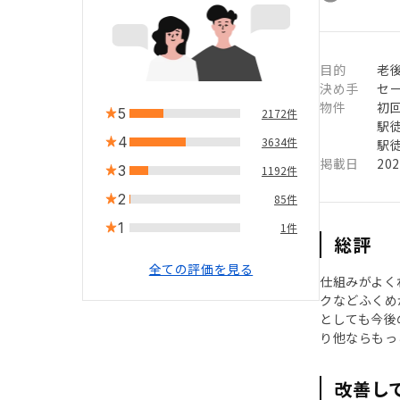
目的
老
決め手
セ
物件
初
5
2172件
駅徒
4
3634件
駅徒
掲載日
20
3
1192件
2
85件
1
1件
総評
全ての評価を見る
仕組みがよく
クなどふくめ
としても今後
り他ならもっ
改善し