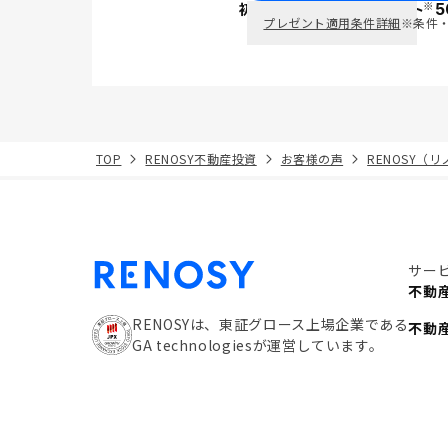
※
初回面談で
ポイント
5
PayPay
プレゼント適用条件詳細
※条件
TOP
RENOSY不動産投資
お客様の声
RENOSY（
サー
不動
RENOSYは、東証グロース上場企業である
不動
GA technologiesが運営しています。