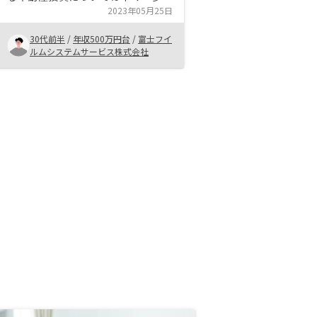
踏み出せずにいました。 まずは話
2023年05月25日
しだけ聞いてみようと思い営業担当
30代前半
/
年収500万円台
/
富士フイ
の方とお話しをしました。どのよう
ルムシステムサービス株式会社
なリスク、メリットがあるか、不動
産投資の疑問などなどをひたすら質
問し自分の中で腑に落ちたので購入
を決めました。 不動産投資は知識
ゼロでできるほど簡単ではないと思
うので、不動産投資とはどのような
投資商品なのかはある程度下調べし
てから（あるいは調べながら）担当
の方とお話しするのが良いと思いま
す。