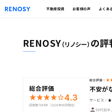
不動産投資
お客様の声
よくあ
RENOSY
の評
（リノシー）
総合評価：
総合評価
不安が
4.3
サービス：
回答数7084件（2026年08月現在）
30代前半