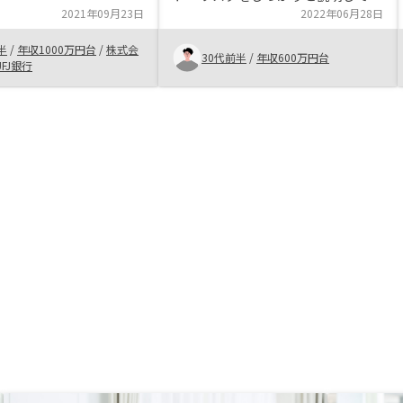
2021年09月23日
れた為、またリスクが自分自身の許
2022年06月28日
容範囲内であった為、購入した。契
半
/
年収1000万円台
/
株式会
約時の手続きもしっかりとサポート
30代前半
/
年収600万円台
FJ銀行
してくれた。担当営業の方が非常に
信頼出来る方だったので、満足して
いる。