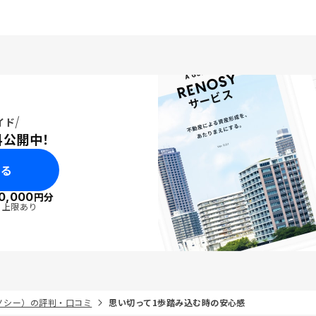
イド
料公開中！
みる
0,000
円分
・上限あり
リノシー）の評判・口コミ
思い切って1歩踏み込む時の安心感