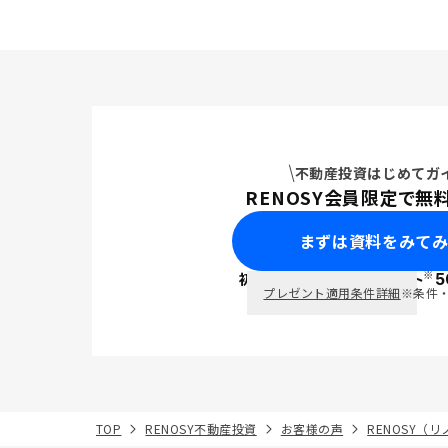
不動産投資はじめてガ
RENOSY会員限定で無
まずは資料をみて
※
初回面談で
ポイント
5
PayPay
プレゼント適用条件詳細
※条件
TOP
RENOSY不動産投資
お客様の声
RENOSY（