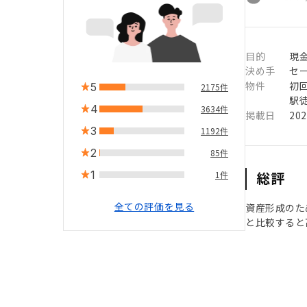
目的
現
決め手
セ
物件
初
5
2175件
駅徒
4
3634件
掲載日
20
3
1192件
2
85件
1
総評
1件
全ての評価を見る
資産形成のた
と比較すると