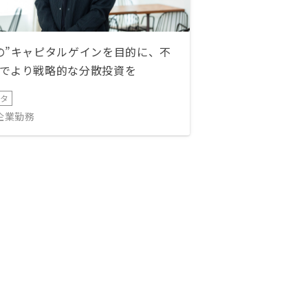
の”キャピタルゲインを目的に、不
でより戦略的な分散投資を
ータ
IT企業勤務