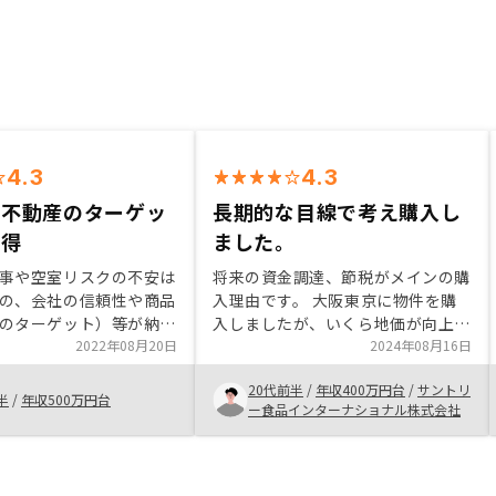
4.3
4.3
（不動産のターゲッ
長期的な目線で考え購入し
納得
ました。
事や空室リスクの不安は
将来の資金調達、節税がメインの購
の、会社の信頼性や商品
入理由です。 大阪東京に物件を購
のターゲット）等が納得
入しましたが、いくら地価が向上し
だった為購入を決めた。
2022年08月20日
ているとはいえ多少の不安はありま
2024年08月16日
と契約担当者の対応も親
す。 長期的にみてマイナスになら
20代前半
/
年収400万円台
/
サントリ
りやすく丁寧だった為、
ないことをもう少し具体的に説明で
半
/
年収500万円台
ー食品インターナショナル株式会社
じれた。
きる仕組みがあれば良いと思いま
す。