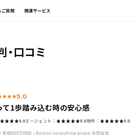
るご質問
関連サービス
判・口コミ
5.0
って1歩踏み込む時の安心感
エージェント：
物件：
5.0
5.0
5.0
/
年収600万円台
/
Boston consulting group 合同会社