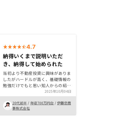
4.7
納得いくまで説明いただ
き、納得して始められた
当初より不動産投資に興味がありま
したがハードルが高く、基礎情報の
勉強だけでもと思い知人からの紹介
で面談を始めさせていただきまし
2025年10月04日
た。不明点の解消から申し込みのサ
20代前半
/
年収700万円台
/
伊藤忠商
ポートまで手厚くサポートいただ
事株式会社
け、安心して始められました。