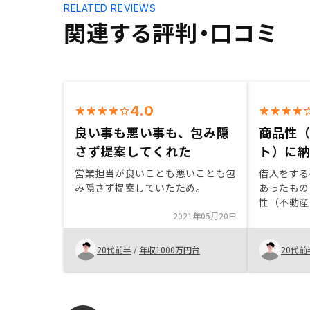
RELATED REVIEWS
関連する評判・口コミ
4.0
良い事も悪い事も、包み隠
商品性
さず提案してくれた
ト）に
営業担当が良いことも悪いことも包
借入をする
み隠さず提案していたため。
あったもの
性（不動産
2021年05月20日
のいくもの
営業担当者
切かつ分か
20代前半
/
年収1000万円台
20代前
信頼感を感