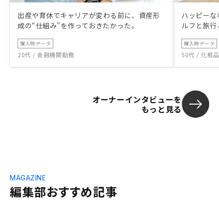
出産や育休でキャリアが変わる前に、資産形
ハッピーな
成の“仕組み”を作っておきたかった。
ルフと旅行
購入時データ
購入時データ
20代 / 金融機関勤務
50代 / 化
オーナーインタビューを
もっと見る
MAGAZINE
編集部おすすめ記事