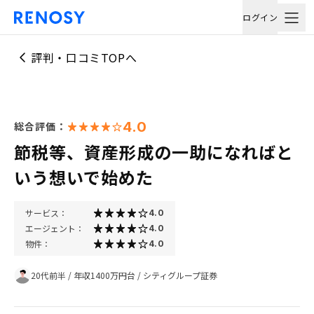
ログイン
評判・口コミTOPへ
4.0
総合評価：
節税等、資産形成の一助になればと
いう想いで始めた
サービス：
4.0
エージェント：
4.0
物件：
4.0
20代前半
/
年収1400万円台
/
シティグループ証券