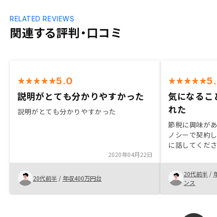
RELATED REVIEWS
関連する評判・口コミ
5.0
5
説明がとても分かりやすかった
気になるこ
れた
説明がとても分かりやすかった
節税に興味が
ノシーで契約
に話してくだ
2020年04月22日
た。現時点で
も興味のある
20代前半
/
良いかと思い
20代前半
/
年収400万円台
ンス
わけではない
リットを感じ